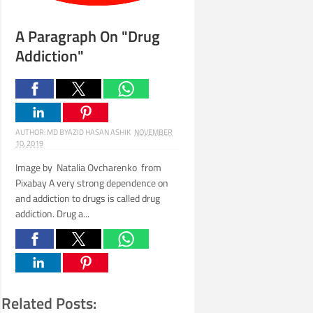
A Paragraph On "Drug
Addiction"
AUTHOR:
MD BYAZID HASAN ASHIK
NOVEMBER
10, 2019
Image by Natalia Ovcharenko from
Pixabay A very strong dependence on
and addiction to drugs is called drug
addiction. Drug a...
Related Posts: