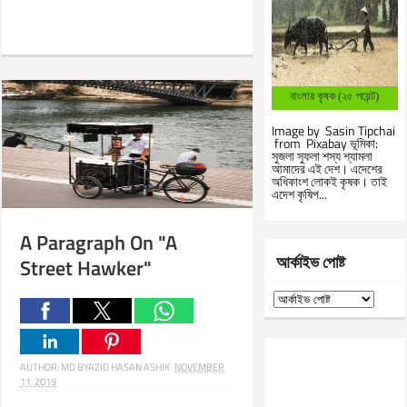
বাংলার কৃষক (২৫ পয়েন্ট)
Image by Sasin Tipchai
from Pixabay ভূমিকা:
সুজলা সুফলা শস্য শ্যামলা
আমাদের এই দেশ। এদেশের
অধিকাংশ লোকই কৃষক। তাই
এদেশ কৃষিপ...
A Paragraph On "A
আর্কাইভ পোষ্ট
Street Hawker"
AUTHOR:
MD BYAZID HASAN ASHIK
NOVEMBER
11, 2019