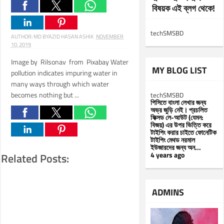
বিষয়ক এই ব্লগ থেকে!
techSMSBD
AUTHOR:
MD BYAZID HASAN ASHIK
NOVEMBER
10, 2019
Image by Rilsonav from Pixabay Water
MY BLOG LIST
pollution indicates impuring water in
many ways through which water
becomes nothing but ...
techSMSBD
পিসিতে বাংলা লেখার জন্য
অভ্র জুড়ি নেই। প্রচলিত
ফিক্সড লে-আউট (যেমন:
বিজয়) এর উপর ভিত্তি করে
টাইপিং করার চাইতে ফোনেটিক
টাইপিং মেথড নরমাল
ইউজারদের জন্য অন...
4 years ago
Related Posts:
ADMINS