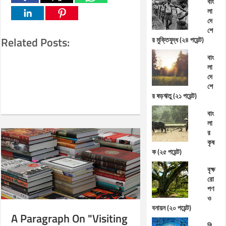
বাং
লা
দে
শে
Related Posts:
র মুক্তিযুদ্ধ (২৪ পয়েন্ট)
বাং
লা
দে
শে
র ষড়ঋতু (২১ পয়েন্ট)
বাং
লা
র
কৃষ
ক (২৫ পয়েন্ট)
বৃক্ষ
রো
পণ
ও
বনায়ন (২০ পয়েন্ট)
A Paragraph On "Visiting
বি