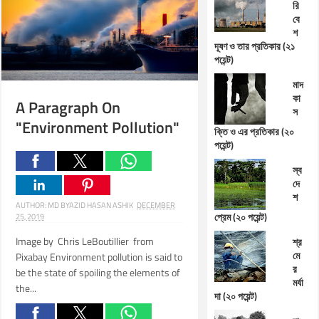
রি
বে
শ
দূষণ ও তার প্রতিকার (২১
পয়েন্ট)
মাদ
কা
A Paragraph On
স
"Environment Pollution"
ক্তি ও এর প্রতিকার (২০
পয়েন্ট)
স্ব
দে
শ
AUTHOR:
MD BYAZID HASAN ASHIK
DECEMBER
প্রেম (২০ পয়েন্ট)
25, 2019
Image by Chris LeBoutillier from
শ্র
মে
Pixabay Environment pollution is said to
র
be the state of spoiling the elements of
মর্যা
the...
দা (২০ পয়েন্ট)