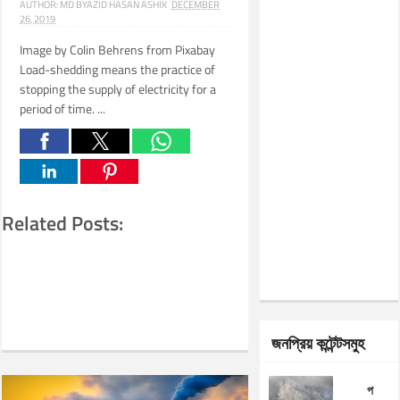
AUTHOR:
MD BYAZID HASAN ASHIK
DECEMBER
26, 2019
Image by Colin Behrens from Pixabay
Load-shedding means the practice of
stopping the supply of electricity for a
period of time. ...
Related Posts:
জনপ্রিয় কন্টেন্টসমুহ
প