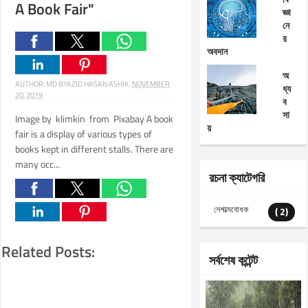
A Book Fair"
জ্ঞা
নে
র
অবদান
অ
AUTHOR:
MD BYAZID HASAN ASHIK
NOVEMBER
ধ্য
20, 2019
ব
সা
Image by klimkin from Pixabay A book
য়
fair is a display of various types of
books kept in different stalls. There are
many occ...
রচনা ক্যাটেগরি
দেশাত্মবোধক
( 2)
Related Posts:
সর্বশেষ কন্টেন্ট