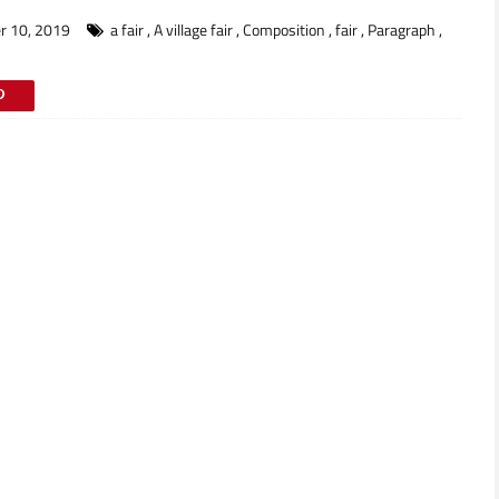
r 10, 2019
a fair
,
A village fair
,
Composition
,
fair
,
Paragraph
,