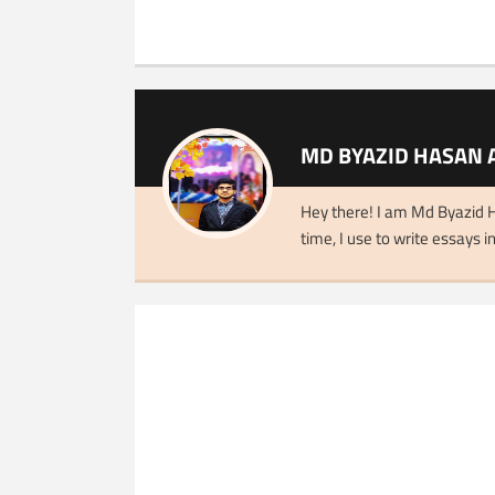
MD BYAZID HASAN 
Hey there! I am Md Byazid H
time, I use to write essays in