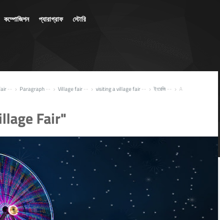
কম্পোজিশন
প্যারাগ্রাফ
স্টোরি
fair
--
Paragraph
--
Village fair
--
visiting a village fair
--
ইংরেজি
--
A





llage Fair"