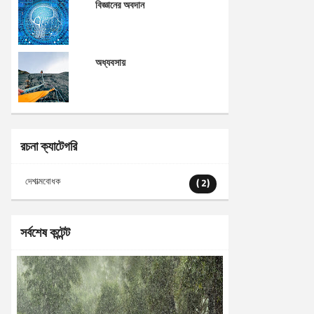
বিজ্ঞানের অবদান
অধ্যবসায়
রচনা ক্যাটেগরি
দেশাত্মবোধক
( 2)
সর্বশেষ কন্টেন্ট