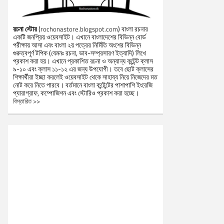
রচনা স্টোর
(
) বাংলা রচনার
rochonastore.blogspot.com
একটি জনপ্রিয় ওয়েবসাইট। এখানে বাংলাদেশের বিভিন্ন বোর্ড
পরীক্ষায় আসা এবং বাংলা ২য় পত্রের নির্মিতি অংশের বিভিন্ন
গুরুত্বপূর্ণ টপিক (যেমনঃ রচনা, ভাব-সম্প্রসারণ ইত্যাদি) লিখে
প্রকাশ করা হয়। এখানে প্রকাশিত রচনা ও অন্যান্য কন্টেন্ট ক্লাস
৯-১০ এবং ক্লাস ১১-১২ এর জন্য উপযোগী। তবে ছোট ক্লাসের
শিক্ষার্থীরা ইচ্ছা করলেই ওয়েবসাইট থেকে সাহায্য নিয়ে নিজেদের মত
নোট করে নিতে পারবে। বর্তমানে বাংলা কন্টেন্টের পাশাপাশি ইংরেজি
প্যারাগ্রাফ, কম্পোজিশন এবং স্টোরিও প্রকাশ করা হচ্ছে।
বিস্তারিত >>