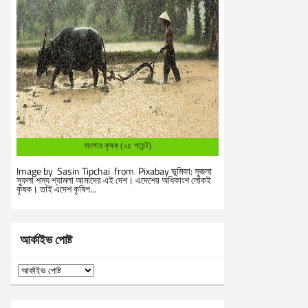
বাংলার কৃষক (২৫ পয়েন্ট)
Image by Sasin Tipchai from Pixabay ভূমিকা: সুজলা
সুফলা শস্য শ্যামলা আমাদের এই দেশ। এদেশের অধিকাংশ লোকই
কৃষক। তাই এদেশ কৃষিপ...
আর্কাইভ পোষ্ট