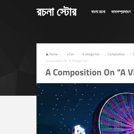
রচনা স্টোর
বাংলা রচনা
ভাবসম্প্রসারণ
Home
--
a fair
--
A village fair
--
Composition
--





Composition On "A Village Fair"
A Composition On "A Vi