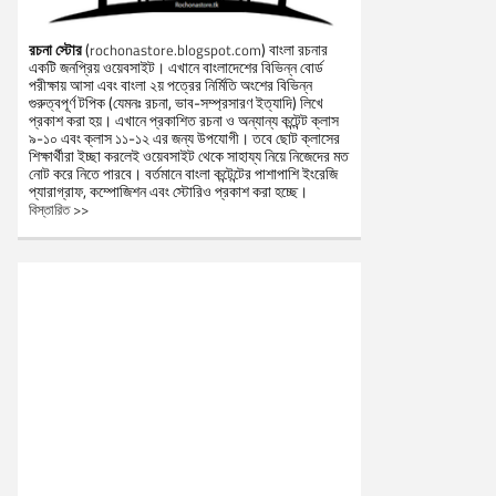
রচনা স্টোর
(
) বাংলা রচনার
rochonastore.blogspot.com
একটি জনপ্রিয় ওয়েবসাইট। এখানে বাংলাদেশের বিভিন্ন বোর্ড
পরীক্ষায় আসা এবং বাংলা ২য় পত্রের নির্মিতি অংশের বিভিন্ন
গুরুত্বপূর্ণ টপিক (যেমনঃ রচনা, ভাব-সম্প্রসারণ ইত্যাদি) লিখে
প্রকাশ করা হয়। এখানে প্রকাশিত রচনা ও অন্যান্য কন্টেন্ট ক্লাস
৯-১০ এবং ক্লাস ১১-১২ এর জন্য উপযোগী। তবে ছোট ক্লাসের
শিক্ষার্থীরা ইচ্ছা করলেই ওয়েবসাইট থেকে সাহায্য নিয়ে নিজেদের মত
নোট করে নিতে পারবে। বর্তমানে বাংলা কন্টেন্টের পাশাপাশি ইংরেজি
প্যারাগ্রাফ, কম্পোজিশন এবং স্টোরিও প্রকাশ করা হচ্ছে।
বিস্তারিত >>