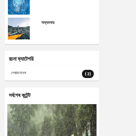
অধ্যবসায়
রচনা ক্যাটেগরি
দেশাত্মবোধক
( 2)
সর্বশেষ কন্টেন্ট