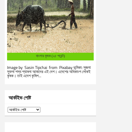
বাংলার কৃষক (২৫ পয়েন্ট)
Image by Sasin Tipchai from Pixabay ভূমিকা: সুজলা
সুফলা শস্য শ্যামলা আমাদের এই দেশ। এদেশের অধিকাংশ লোকই
কৃষক। তাই এদেশ কৃষিপ...
আর্কাইভ পোষ্ট