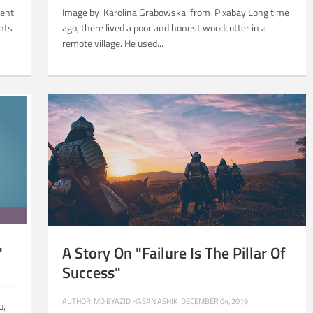
ment
Image by Karolina Grabowska from Pixabay Long time
ents
ago, there lived a poor and honest woodcutter in a
remote village. He used...
Related Posts:
"
A Story On "Failure Is The Pillar Of
Success"
AUTHOR:
MD BYAZID HASAN ASHIK
DECEMBER 04, 2019
o,