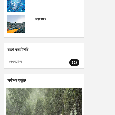
অধ্যবসায়
রচনা ক্যাটেগরি
দেশাত্মবোধক
( 2)
সর্বশেষ কন্টেন্ট