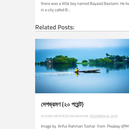
there was a little boy named Bayazid Bastami. He li
in a city called B...
Related Posts:
দেশভ্রমণ (২০ পয়েন্ট)
AUTHOR:
MD BYAZID HASAN ASHIK
DECEMBER 04, 2019
Image by Arifur Rahman Tushar from Pixabay ভূমিকা