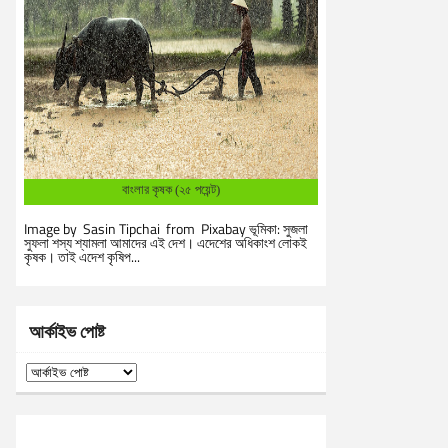
বাংলার কৃষক (২৫ পয়েন্ট)
Image by Sasin Tipchai from Pixabay ভূমিকা: সুজলা
সুফলা শস্য শ্যামলা আমাদের এই দেশ। এদেশের অধিকাংশ লোকই
কৃষক। তাই এদেশ কৃষিপ...
আর্কাইভ পোষ্ট