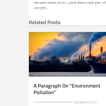
শস্য শ্যামলা আমাদের এই দেশ। এদেশের অধিকাংশ লোকই কৃষক। তা
এদেশ কৃষিপ...
Related Posts:
LABEL : A STORY ABOUT AN HONEST WOO
A Paragraph On "Environment
Pollution"
AUTHOR:
MD BYAZID HASAN ASHIK
DECEMBER 25, 2019