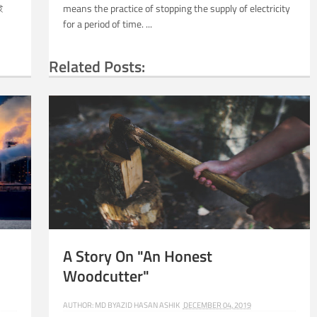
ই
means the practice of stopping the supply of electricity
for a period of time. ...
Related Posts:
DCUTTER
A Story On "An Honest
Woodcutter"
AUTHOR:
MD BYAZID HASAN ASHIK
DECEMBER 04, 2019