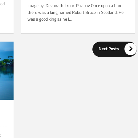
ved
Image by Devanath from Pixabay Once upon a time
there was a king named Robert Bruce in Scotland. He
was a good king as he l...
Related Posts:

Next Posts
: