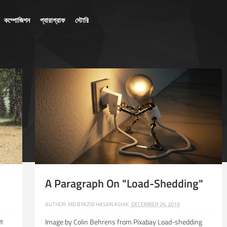
কম্পোজিশন
প্যারাগ্রাফ
স্টোরি
A Paragraph On "Load-Shedding"
AUTHOR:
MD BYAZID HASAN ASHIK
DECEMBER 26, 2019
লা
Image by Colin Behrens from Pixabay Load-shedding