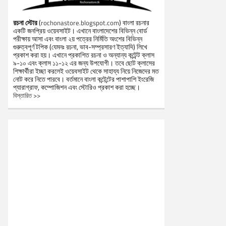
রচনা স্টোর
(
) বাংলা রচনার
rochonastore.blogspot.com
একটি জনপ্রিয় ওয়েবসাইট। এখানে বাংলাদেশের বিভিন্ন বোর্ড
পরীক্ষায় আসা এবং বাংলা ২য় পত্রের নির্মিতি অংশের বিভিন্ন
গুরুত্বপূর্ণ টপিক (যেমনঃ রচনা, ভাব-সম্প্রসারণ ইত্যাদি) লিখে
প্রকাশ করা হয়। এখানে প্রকাশিত রচনা ও অন্যান্য কন্টেন্ট ক্লাস
৯-১০ এবং ক্লাস ১১-১২ এর জন্য উপযোগী। তবে ছোট ক্লাসের
শিক্ষার্থীরা ইচ্ছা করলেই ওয়েবসাইট থেকে সাহায্য নিয়ে নিজেদের মত
নোট করে নিতে পারবে। বর্তমানে বাংলা কন্টেন্টের পাশাপাশি ইংরেজি
প্যারাগ্রাফ, কম্পোজিশন এবং স্টোরিও প্রকাশ করা হচ্ছে।
বিস্তারিত >>