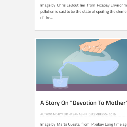
Image by Chris LeBoutillier from Pixabay Environ
pollution is said to be the state of spoiling the elem
of the...
Related Posts:
OY
LABEL : A STORY ABOUT
A Story On "Devotion To Mother
AUTHOR:
MD BYAZID HASAN ASHIK
DECEMBER 04, 2019
Image by Marta Cuesta from Pixabay Long time ag