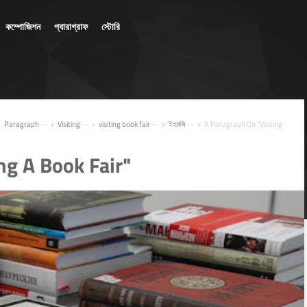
কম্পোজিশন
প্যারাগ্রাফ
স্টোরি
Paragraph
--
Visiting
--
visiting book fair
--
ইংরেজি
--
A Paragraph On "Visiting





ng A Book Fair"