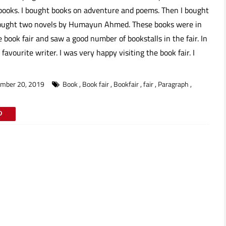
 books. I bought books on adventure and poems. Then I bought
I bought two novels by Humayun Ahmed. These books were in
e book fair and saw a good number of bookstalls in the fair. In
avourite writer. I was very happy visiting the book fair. I
mber 20, 2019
Book
,
Book fair
,
Bookfair
,
fair
,
Paragraph
,