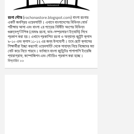
রচনা স্টোর
(
) বাংলা রচনার
rochonastore.blogspot.com
একটি জনপ্রিয় ওয়েবসাইট। এখানে বাংলাদেশের বিভিন্ন বোর্ড
পরীক্ষায় আসা এবং বাংলা ২য় পত্রের নির্মিতি অংশের বিভিন্ন
গুরুত্বপূর্ণ টপিক (যেমনঃ রচনা, ভাব-সম্প্রসারণ ইত্যাদি) লিখে
প্রকাশ করা হয়। এখানে প্রকাশিত রচনা ও অন্যান্য কন্টেন্ট ক্লাস
৯-১০ এবং ক্লাস ১১-১২ এর জন্য উপযোগী। তবে ছোট ক্লাসের
শিক্ষার্থীরা ইচ্ছা করলেই ওয়েবসাইট থেকে সাহায্য নিয়ে নিজেদের মত
নোট করে নিতে পারবে। বর্তমানে বাংলা কন্টেন্টের পাশাপাশি ইংরেজি
প্যারাগ্রাফ, কম্পোজিশন এবং স্টোরিও প্রকাশ করা হচ্ছে।
বিস্তারিত >>