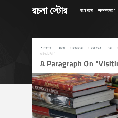
রচনা স্টোর
বাংলা রচনা
ভাবসম্প্রসারণ
Home
--
Book
--
Book fair
--
Bookfair
--
fair
--





A Book Fair"
A Paragraph On "Visiti