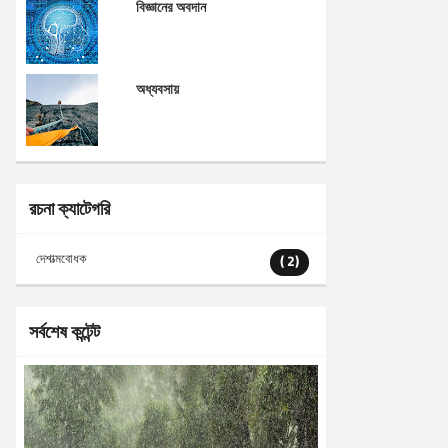
বিজ্ঞানের অবদান
অধ্যবসায়
রচনা ক্যাটেগরি
দেশাত্মবোধক
( 2)
সর্বশেষ কন্টেন্ট