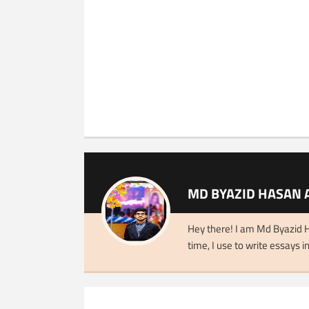
MD BYAZID HASAN 
Hey there! I am Md Byazid H
time, I use to write essays in