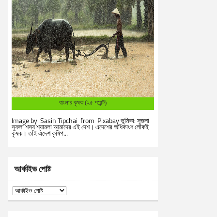
বাংলার কৃষক (২৫ পয়েন্ট)
Image by Sasin Tipchai from Pixabay ভূমিকা: সুজলা
সুফলা শস্য শ্যামলা আমাদের এই দেশ। এদেশের অধিকাংশ লোকই
কৃষক। তাই এদেশ কৃষিপ...
আর্কাইভ পোষ্ট