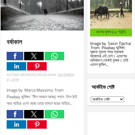
বাংলার কৃষক (২৫ পয়েন্ট)
বর্ষাকাল
Image by Sasin Tipchai
from Pixabay ভূমিকা:
সুজলা সুফলা শস্য শ্যামলা
আমাদের এই দেশ। এদেশের
অধিকাংশ লোকই কৃষক। তাই
এদেশ কৃষিপ...
AUTHOR:
MD BYAZID HASAN ASHIK
DECEMBER
21, 2018
আর্কাইভ পোষ্ট
Image by Marco Massimo from
Pixabay ভূমিকা: "নীল নবঘনে আষাঢ় গগনে তিল ঠাই
আর নাহিরে ওগো আজ তোরা যাসনে ঘরের বাহিরে...