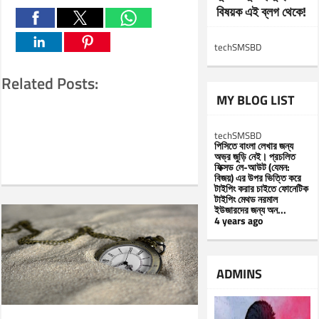
বিষয়ক এই ব্লগ থেকে!
techSMSBD
Related Posts:
MY BLOG LIST
techSMSBD
পিসিতে বাংলা লেখার জন্য
অভ্র জুড়ি নেই। প্রচলিত
ফিক্সড লে-আউট (যেমন:
বিজয়) এর উপর ভিত্তি করে
টাইপিং করার চাইতে ফোনেটিক
টাইপিং মেথড নরমাল
ইউজারদের জন্য অন...
4 years ago
ADMINS