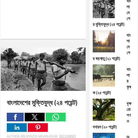
বাং
লা
দে
শে
র মুক্তিযুদ্ধ (২৪ পয়েন্ট)
বাং
লা
দে
শে
র ষড়ঋতু (২১ পয়েন্ট)
বাং
লা
র
কৃষ
ক (২৫ পয়েন্ট)
বাংলাদেশের মুক্তিযুদ্ধ (২৪ পয়েন্ট)
বৃক্ষ
রো
পণ
ও
বনায়ন (২০ পয়েন্ট)
AUTHOR:
MD BYAZID HASAN ASHIK
DECEMBER
বি