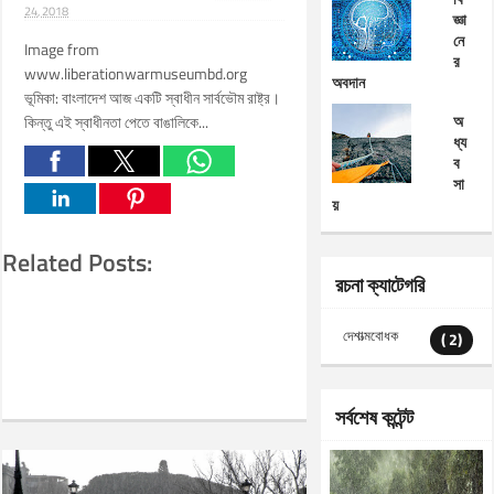
24, 2018
জ্ঞা
নে
Image from
র
www.liberationwarmuseumbd.org
অবদান
ভূমিকা: বাংলাদেশ আজ একটি স্বাধীন সার্বভৌম রাষ্ট্র।
অ
কিন্তু এই স্বাধীনতা পেতে বাঙালিকে...
ধ্য
ব
সা
য়
Related Posts:
রচনা ক্যাটেগরি
দেশাত্মবোধক
( 2)
সর্বশেষ কন্টেন্ট