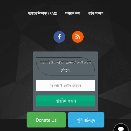
সচরাচর জিজ্ঞাস্য (FAQ)
সহায়ক উৎস
পাঠক অবদান
সরাসরি ই-মেইলে আপডেট পোষ্ট পেতে
চাইলে!
Donate Us
খুশি পাঠকবৃন্দ