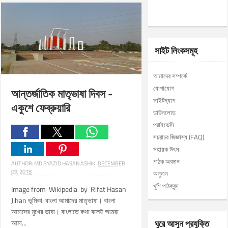
সাইট লিংকসমূহ
আমাদের সম্পর্কে
যোগাযোগ
আন্তর্জাতিক মাতৃভাষা দিবস -
সাইটম্যাপ
একুশে ফেব্রুয়ারি
ডাউনলোড
প্রাইভেসি
সচরাচর জিজ্ঞাস্য (FAQ)
সহায়ক উৎস
পাঠক অবদান
AUTHOR:
MD BYAZID HASAN ASHIK
DECEMBER
09, 2018
অনুদান
খুশি পাঠকবৃন্দ
Image from Wikipedia by Rifat Hasan
Jihan ভূমিকা: বাংলা আমাদের মাতৃভাষা। বাংলা
আমাদের মুখের ভাষা। বাংলাতে কথা বলেই আমরা
ঘুরে আসুন প্রযুক্তি
আমা...