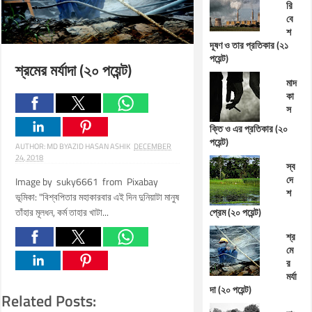
রি
বে
শ
দূষণ ও তার প্রতিকার (২১
পয়েন্ট)
শ্রমের মর্যাদা (২০ পয়েন্ট)
মাদ
কা
স
ক্তি ও এর প্রতিকার (২০
পয়েন্ট)
AUTHOR:
MD BYAZID HASAN ASHIK
DECEMBER
24, 2018
স্ব
দে
Image by suky6661 from Pixabay
শ
ভূমিকা: "বিশ্বপিতার মহাকারবার এই দিন দুনিয়াটা মানুষ
তাঁহার মূলধন, কর্ম তাহার খাটা...
প্রেম (২০ পয়েন্ট)
শ্র
মে
র
মর্যা
দা (২০ পয়েন্ট)
Related Posts: