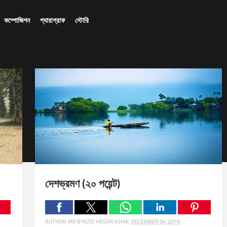
কম্পোজিশন
প্যারাগ্রাফ
স্টোরি
দেশভ্রমণ (২০ পয়েন্ট)
AUTHOR:
MD BYAZID HASAN ASHIK
DECEMBER 04, 2019