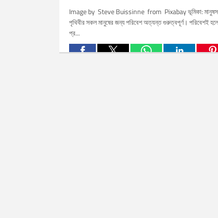
Image by Steve Buissinne from Pixabay ভূমিকা: মানুষ
পৃথিবীর সকল মানুষের জন্য পরিবেশ অত্যন্ত গুরুত্বপূর্ণ। পরিবেশই হল
প্র...
Related Posts: