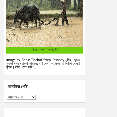
বাংলার কৃষক (২৫ পয়েন্ট)
Image by Sasin Tipchai from Pixabay ভূমিকা: সুজলা
সুফলা শস্য শ্যামলা আমাদের এই দেশ। এদেশের অধিকাংশ লোকই
কৃষক। তাই এদেশ কৃষিপ...
আর্কাইভ পোষ্ট