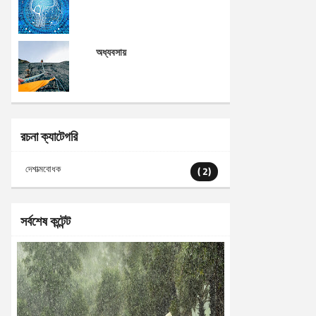
অধ্যবসায়
রচনা ক্যাটেগরি
দেশাত্মবোধক
( 2)
সর্বশেষ কন্টেন্ট