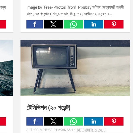
ানুষ
Image by Free-Photos from Pixabay ভূমিকা: ঋতুরঙ্গময়ী রূপসী
বাংলা, বঙ্গ প্রকৃতির ঋতুরঙ্গে তার কী ছন্দময় , সংগীতময়, অনুরূপ র...
Related Posts:
টেলিভিশন (২০ পয়েন্ট)
AUTHOR:
MD BYAZID HASAN ASHIK
DECEMBER 29, 2018