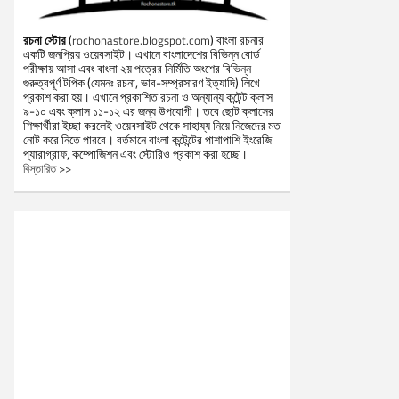
রচনা স্টোর
(
) বাংলা রচনার
rochonastore.blogspot.com
একটি জনপ্রিয় ওয়েবসাইট। এখানে বাংলাদেশের বিভিন্ন বোর্ড
পরীক্ষায় আসা এবং বাংলা ২য় পত্রের নির্মিতি অংশের বিভিন্ন
গুরুত্বপূর্ণ টপিক (যেমনঃ রচনা, ভাব-সম্প্রসারণ ইত্যাদি) লিখে
প্রকাশ করা হয়। এখানে প্রকাশিত রচনা ও অন্যান্য কন্টেন্ট ক্লাস
৯-১০ এবং ক্লাস ১১-১২ এর জন্য উপযোগী। তবে ছোট ক্লাসের
শিক্ষার্থীরা ইচ্ছা করলেই ওয়েবসাইট থেকে সাহায্য নিয়ে নিজেদের মত
নোট করে নিতে পারবে। বর্তমানে বাংলা কন্টেন্টের পাশাপাশি ইংরেজি
প্যারাগ্রাফ, কম্পোজিশন এবং স্টোরিও প্রকাশ করা হচ্ছে।
বিস্তারিত >>