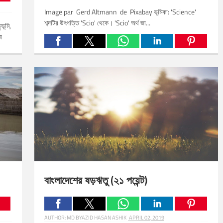
Image par Gerd Altmann de Pixabay ভূমিকা: 'Science'
শব্দটির উৎপত্তি 'Scio' থেকে। 'Scio' অর্থ জা...
ূমি,
া
Related Posts:
বাংলাদেশের ষড়ঋতু (২১ পয়েন্ট)
AUTHOR:
MD BYAZID HASAN ASHIK
APRIL 02, 2019