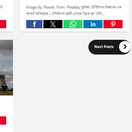
্থ
Image by Pexels from Pixabay ভূমিকা: টেলিভিশন বিজ্ঞানের এক
আশ্চর্য আবিষ্কার। টেলিভিশন শব্দটি এসেছে গ্রিক শব্দ 'টেলি...
Related Posts:

Next Posts