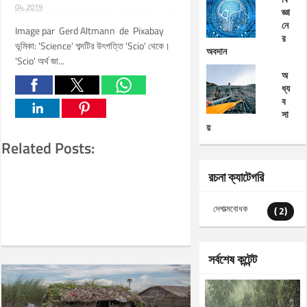
04, 2019
জ্ঞা
নে
Image par Gerd Altmann de Pixabay
র
ভূমিকা: 'Science' শব্দটির উৎপত্তি 'Scio' থেকে।
অবদান
'Scio' অর্থ জা...
অ
ধ্য
ব
সা
য়
Related Posts:
রচনা ক্যাটেগরি
দেশাত্মবোধক
( 2)
সর্বশেষ কন্টেন্ট