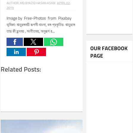
AUTHOR:
MD BYAZID HASAN ASHIK
APRIL 02,
2019
Image by Free-Photos from Pixabay
ভূমিকা: ঋতুরঙ্গময়ী রূপসী বাংলা, বঙ্গ প্রকৃতির ঋতুরঙ্গে
তার কী ছন্দময় , সংগীতময়, অনুরূপ র...
OUR FACEBOOK
PAGE
Related Posts: