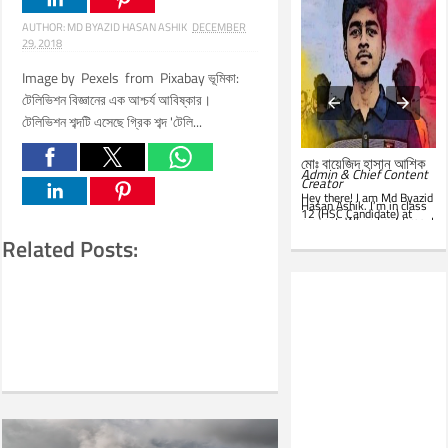
AUTHOR:
MD BYAZID HASAN ASHIK
DECEMBER
29, 2018
Image by Pexels from Pixabay ভূমিকা:
টেলিভিশন বিজ্ঞানের এক আশ্চর্য আবিষ্কার।
টেলিভিশন শব্দটি এসেছে গ্রিক শব্দ 'টেলি...
মোঃ সারোয়ার জাহান সাবিত
মোঃ বায়েজিদ হাসান আশিক
System Administrator &
Admin & Chief Content
Customer Support
Creator
Representative
Hey there! I am Md Byazid
Hey there! I am Md Sarwar
Hasan Ashik. I’m in class
Jahan Sabit. I’m currently
12 (HSC Candidate) at
studying BSc in CSE at
present. When I get time, I
IST
. In my leisure, I'm
use to write essays in my
website. Hope you all will
seen in front of my PC.
Related Posts:
like this website. Best of
Google is my everyday
luck!
companion. Love to learn
new things and teach
others.