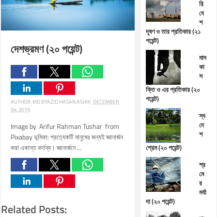
রি
বে
শ
দূষণ ও তার প্রতিকার (২১
পয়েন্ট)
দেশভ্রমণ (২০ পয়েন্ট)
মাদ
কা
স
ক্তি ও এর প্রতিকার (২০
পয়েন্ট)
AUTHOR:
MD BYAZID HASAN ASHIK
DECEMBER
04, 2019
স্ব
দে
Image by Arifur Rahman Tushar from
শ
Pixabay ভূমিকা: প্রত্যেকটি মানুষের জন্যই জ্ঞানার্জন
করা একান্ত কর্তব্য। জ্ঞানার্জনে ...
প্রেম (২০ পয়েন্ট)
শ্র
মে
র
মর্যা
দা (২০ পয়েন্ট)
Related Posts: