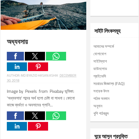
সাইট লিংকসমূহ
অধ্যবসায়
আমাদের সম্পর্কে
যোগাযোগ
সাইটম্যাপ
ডাউনলোড
AUTHOR:
MD BYAZID HASAN ASHIK
DECEMBER
প্রাইভেসি
30, 2018
সচরাচর জিজ্ঞাস্য (FAQ)
Image by Pexels from Pixabay ভূমিকা:
সহায়ক উৎস
'অধ্যবসায়' শব্দের অর্থ হলো চেষ্টা বা সাধনা। কোনো
পাঠক অবদান
কাজে ব্যর্থতা ও অবসাদের গ্লানি...
অনুদান
খুশি পাঠকবৃন্দ
ঘুরে আসুন প্রযুক্তি