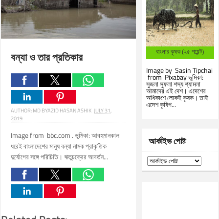
বাংলার কৃষক (২৫ পয়েন্ট)
বন্যা ও তার প্রতিকার
Image by Sasin Tipchai
from Pixabay ভূমিকা:
সুজলা সুফলা শস্য শ্যামলা
আমাদের এই দেশ। এদেশের
অধিকাংশ লোকই কৃষক। তাই
এদেশ কৃষিপ...
AUTHOR:
MD BYAZID HASAN ASHIK
JULY 31,
2019
Image from bbc.com . ভূমিকা: আবহমানকাল
আর্কাইভ পোষ্ট
ধরেই বাংলাদেশের মানুষ বন্যা নামক প্রাকৃতিক
দুর্যোগের সঙ্গে পরিচিতি। ঋতুচক্রের আবর্তন...