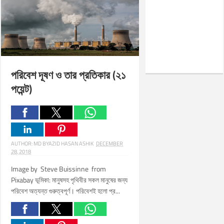
পরিবেশ দূষণ ও তার প্রতিকার (২১
পয়েন্ট)
AUTHOR:
MD BYAZID HASAN ASHIK
DECEMBER
28, 2018
Image by Steve Buissinne from
Pixabay ভূমিকা: মানুষসহ পৃথিবীর সকল মানুষের জন্য
পরিবেশ অত্যন্ত গুরুত্বপূর্ণ। পরিবেশই হলো প্র...