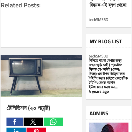
Related Posts:
বিষয়ক এই ব্লগ থেকে!
techSMSBD
MY BLOG LIST
techSMSBD
পিসিতে বাংলা লেখার জন্য
অভ্র জুড়ি নেই। প্রচলিত
ফিক্সড লে-আউট (যেমন:
বিজয়) এর উপর ভিত্তি করে
টাইপিং করার চাইতে ফোনেটিক
টাইপিং মেথড নরমাল
ইউজারদের জন্য অন...
4 years ago
টেলিভিশন (২০ পয়েন্ট)
ADMINS