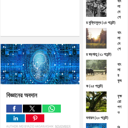
বাং
লা
দে
শে
র মুক্তিযুদ্ধ (২৪ পয়েন্ট)
বাং
লা
দে
শে
র ষড়ঋতু (২১ পয়েন্ট)
বাং
লা
র
কৃষ
ক (২৫ পয়েন্ট)
বিজ্ঞানের অবদান
বৃক্ষ
রো
পণ
ও
বনায়ন (২০ পয়েন্ট)
AUTHOR:
MD BYAZID HASAN ASHIK
NOVEMBER
বি