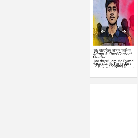
মোঃ সারোয়ার জাহান সাবিত
মোঃ বায়েজিদ হাসান আশিক
System Administrator &
Admin & Chief Content
Customer Support
Creator
Representative
Hey there! I am Md Byazid
Hey there! I am Md Sarwar
Hasan Ashik. I’m in class
Jahan Sabit. I’m currently
12 (HSC Candidate) at
studying BSc in CSE at
present. When I get time, I
IST
. In my leisure, I'm
use to write essays in my
website. Hope you all will
seen in front of my PC.
like this website. Best of
Google is my everyday
luck!
companion. Love to learn
new things and teach
others.