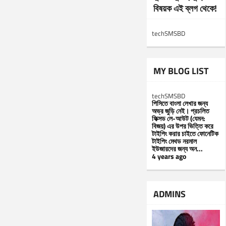
বিষয়ক এই ব্লগ থেকে!
techSMSBD
MY BLOG LIST
techSMSBD
পিসিতে বাংলা লেখার জন্য
অভ্র জুড়ি নেই। প্রচলিত
ফিক্সড লে-আউট (যেমন:
বিজয়) এর উপর ভিত্তি করে
টাইপিং করার চাইতে ফোনেটিক
টাইপিং মেথড নরমাল
ইউজারদের জন্য অন...
4 years ago
ADMINS