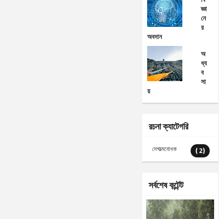
জ্ঞা
নে
র
অবদান
অ
ধ্য
ব
সা
য়
রচনা ক্যাটেগরি
দেশাত্মবোধক
( 2)
সর্বশেষ কন্টেন্ট