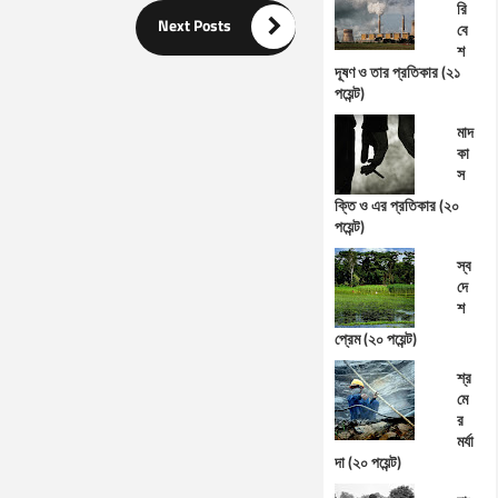
রি

Next Posts
বে
শ
দূষণ ও তার প্রতিকার (২১
পয়েন্ট)
মাদ
কা
স
ক্তি ও এর প্রতিকার (২০
পয়েন্ট)
স্ব
দে
শ
প্রেম (২০ পয়েন্ট)
শ্র
মে
র
মর্যা
দা (২০ পয়েন্ট)