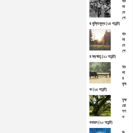
বাং
লা
দে
শে
র মুক্তিযুদ্ধ (২৪ পয়েন্ট)
বাং
লা
দে
শে
র ষড়ঋতু (২১ পয়েন্ট)
বাং
লা
র
কৃষ
ক (২৫ পয়েন্ট)
বৃক্ষ
রো
পণ
ও
বনায়ন (২০ পয়েন্ট)
বি