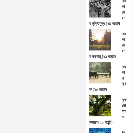
বাং
লা
দে
শে
র মুক্তিযুদ্ধ (২৪ পয়েন্ট)
বাং
লা
দে
শে
র ষড়ঋতু (২১ পয়েন্ট)
বাং
লা
র
কৃষ
ক (২৫ পয়েন্ট)
বৃক্ষ
রো
পণ
ও
বনায়ন (২০ পয়েন্ট)
বি