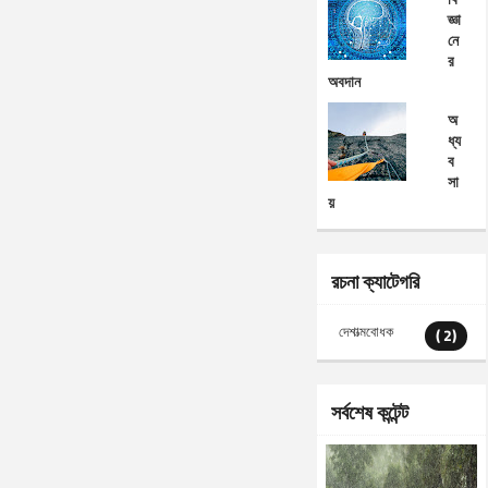
জ্ঞা
নে
র
অবদান
অ
ধ্য
ব
সা
য়
রচনা ক্যাটেগরি
দেশাত্মবোধক
( 2)
সর্বশেষ কন্টেন্ট