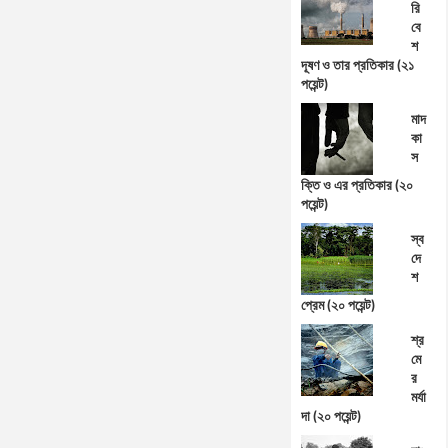
রি
বে
শ
দূষণ ও তার প্রতিকার (২১
পয়েন্ট)
মাদ
কা
স
ক্তি ও এর প্রতিকার (২০
পয়েন্ট)
স্ব
দে
শ
প্রেম (২০ পয়েন্ট)
শ্র
মে
র
মর্যা
দা (২০ পয়েন্ট)