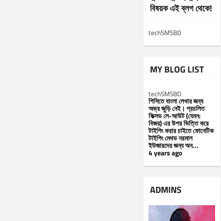
বিষয়ক এই ব্লগ থেকে!
techSMSBD
MY BLOG LIST
techSMSBD
পিসিতে বাংলা লেখার জন্য
অভ্র জুড়ি নেই। প্রচলিত
ফিক্সড লে-আউট (যেমন:
বিজয়) এর উপর ভিত্তি করে
টাইপিং করার চাইতে ফোনেটিক
টাইপিং মেথড নরমাল
ইউজারদের জন্য অন...
4 years ago
ADMINS