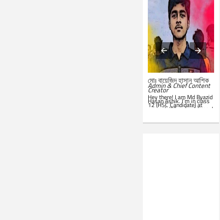
মোঃ সারোয়ার জাহান সাবিত
মোঃ বায়েজিদ হাসান আশিক
System Administrator &
Admin & Chief Content
Customer Support
Creator
Representative
Hey there! I am Md Byazid
Hey there! I am Md Sarwar
Hasan Ashik. I’m in class
Jahan Sabit. I’m currently
12 (HSC Candidate) at
studying BSc in CSE at
present. When I get time, I
IST
. In my leisure, I'm
use to write essays in my
website. Hope you all will
seen in front of my PC.
like this website. Best of
Google is my everyday
luck!
companion. Love to learn
new things and teach
others.