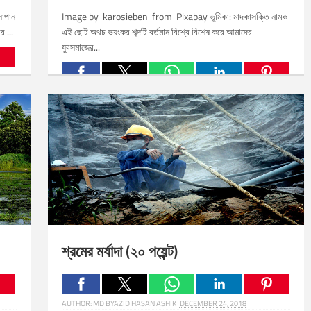
োপান
Image by karosieben from Pixabay ভূমিকা: মাদকাসক্তি নামক
র ...
এই ছোট অথচ ভয়ংকর শব্দটি বর্তমান বিশ্বে বিশেষ করে আমাদের
যুবসমাজের...
Related Posts:
শ্রমের মর্যাদা (২০ পয়েন্ট)
AUTHOR:
MD BYAZID HASAN ASHIK
DECEMBER 24, 2018