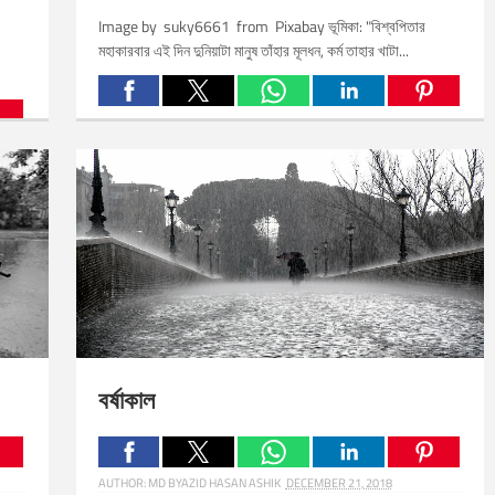
Image by suky6661 from Pixabay ভূমিকা: "বিশ্বপিতার
মহাকারবার এই দিন দুনিয়াটা মানুষ তাঁহার মূলধন, কর্ম তাহার খাটা...
Related Posts:
বর্ষাকাল
AUTHOR:
MD BYAZID HASAN ASHIK
DECEMBER 21, 2018