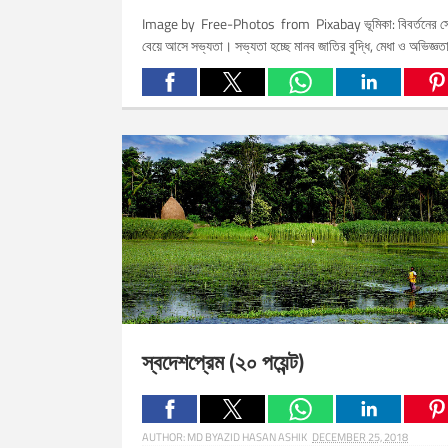
Image by Free-Photos from Pixabay ভূমিকা: বিবর্তনের স
বেয়ে আসে সভ্যতা। সভ্যতা হচ্ছে মানব জাতির বুদ্ধি, মেধা ও অভিজ্ঞতা
Related Posts:
স্বদেশপ্রেম (২০ পয়েন্ট)
AUTHOR:
MD BYAZID HASAN ASHIK
DECEMBER 25, 2018