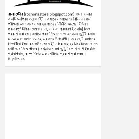
রচনা স্টোর
(
) বাংলা রচনার
rochonastore.blogspot.com
একটি জনপ্রিয় ওয়েবসাইট। এখানে বাংলাদেশের বিভিন্ন বোর্ড
পরীক্ষায় আসা এবং বাংলা ২য় পত্রের নির্মিতি অংশের বিভিন্ন
গুরুত্বপূর্ণ টপিক (যেমনঃ রচনা, ভাব-সম্প্রসারণ ইত্যাদি) লিখে
প্রকাশ করা হয়। এখানে প্রকাশিত রচনা ও অন্যান্য কন্টেন্ট ক্লাস
৯-১০ এবং ক্লাস ১১-১২ এর জন্য উপযোগী। তবে ছোট ক্লাসের
শিক্ষার্থীরা ইচ্ছা করলেই ওয়েবসাইট থেকে সাহায্য নিয়ে নিজেদের মত
নোট করে নিতে পারবে। বর্তমানে বাংলা কন্টেন্টের পাশাপাশি ইংরেজি
প্যারাগ্রাফ, কম্পোজিশন এবং স্টোরিও প্রকাশ করা হচ্ছে।
বিস্তারিত >>