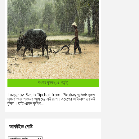
বাংলার কৃষক (২৫ পয়েন্ট)
Image by Sasin Tipchai from Pixabay ভূমিকা: সুজলা
সুফলা শস্য শ্যামলা আমাদের এই দেশ। এদেশের অধিকাংশ লোকই
কৃষক। তাই এদেশ কৃষিপ...
আর্কাইভ পোষ্ট