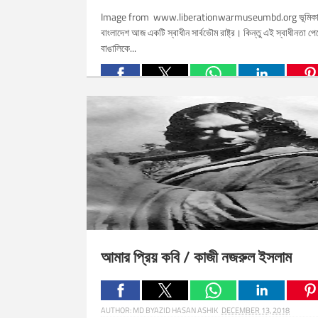
Image from www.liberationwarmuseumbd.org ভূমিকা
বাংলাদেশ আজ একটি স্বাধীন সার্বভৌম রাষ্ট্র। কিন্তু এই স্বাধীনতা পে
বাঙালিকে...
Related Posts:
আমার প্রিয় কবি / কাজী নজরুল ইসলাম
AUTHOR:
MD BYAZID HASAN ASHIK
DECEMBER 13, 2018