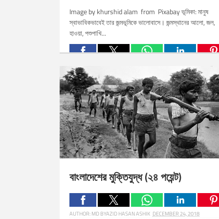
Image by khurshid alam from Pixabay ভূমিকা: মানুষ
স্বাভাবিকভাবেই তার জন্মভূমিকে ভালোবাসে। জন্মস্থানের আলো, জল,
হাওয়া, পশুপাখি...
Related Posts:
বাংলাদেশের মুক্তিযুদ্ধ (২৪ পয়েন্ট)
AUTHOR:
MD BYAZID HASAN ASHIK
DECEMBER 24, 2018