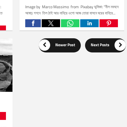
:
Image by Marco Massimo from Pixabay ভূমিকা: "নীল নবঘনে
তে
আষাঢ় গগনে তিল ঠাই আর নাহিরে ওগো আজ তোরা যাসনে ঘরের বাহিরে...
Related Posts:


Newer Post
Next Posts