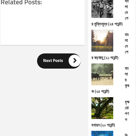
Related Posts:
বাং
লা
দে
শে
র মুক্তিযুদ্ধ (২৪ পয়েন্ট)
বাং
লা
দে
শে
র ষড়ঋতু (২১ পয়েন্ট)

Next Posts
বাং
লা
র
কৃষ
ক (২৫ পয়েন্ট)
বৃক্ষ
রো
পণ
ও
বনায়ন (২০ পয়েন্ট)
বি