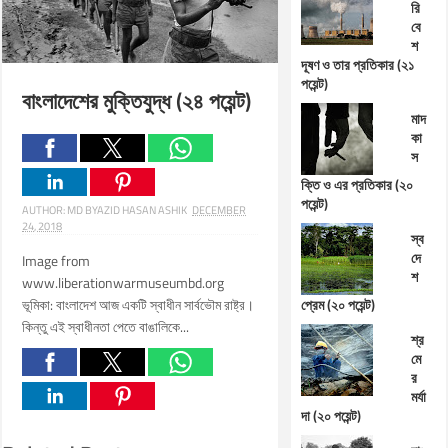
রি
বে
শ
দূষণ ও তার প্রতিকার (২১
পয়েন্ট)
বাংলাদেশের মুক্তিযুদ্ধ (২৪ পয়েন্ট)
মাদ
কা
স
ক্তি ও এর প্রতিকার (২০
পয়েন্ট)
AUTHOR:
MD BYAZID HASAN ASHIK
DECEMBER
24, 2018
স্ব
দে
Image from
শ
www.liberationwarmuseumbd.org
ভূমিকা: বাংলাদেশ আজ একটি স্বাধীন সার্বভৌম রাষ্ট্র।
প্রেম (২০ পয়েন্ট)
কিন্তু এই স্বাধীনতা পেতে বাঙালিকে...
শ্র
মে
র
মর্যা
দা (২০ পয়েন্ট)