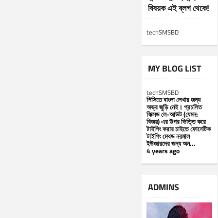
বিষয়ক এই ব্লগ থেকে!
techSMSBD
MY BLOG LIST
techSMSBD
পিসিতে বাংলা লেখার জন্য
অভ্র জুড়ি নেই। প্রচলিত
ফিক্সড লে-আউট (যেমন:
বিজয়) এর উপর ভিত্তি করে
টাইপিং করার চাইতে ফোনেটিক
টাইপিং মেথড নরমাল
ইউজারদের জন্য অন...
4 years ago
ADMINS