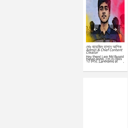
মোঃ সারোয়ার জাহান সাবিত
মোঃ বায়েজিদ হাসান আশিক
System Administrator &
Admin & Chief Content
Customer Support
Creator
Representative
Hey there! I am Md Byazid
Hey there! I am Md Sarwar
Hasan Ashik. I’m in class
Jahan Sabit. I’m currently
12 (HSC Candidate) at
studying BSc in CSE at
present. When I get time, I
IST
. In my leisure, I'm
use to write essays in my
website. Hope you all will
seen in front of my PC.
like this website. Best of
Google is my everyday
luck!
companion. Love to learn
new things and teach
others.