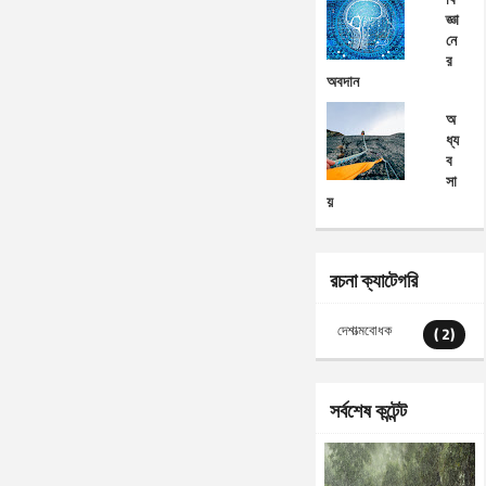
জ্ঞা
নে
র
অবদান
অ
ধ্য
ব
সা
য়
রচনা ক্যাটেগরি
দেশাত্মবোধক
( 2)
সর্বশেষ কন্টেন্ট