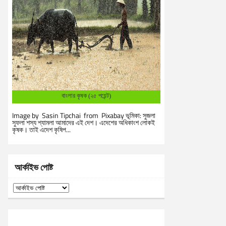
বাংলার কৃষক (২৫ পয়েন্ট)
Image by Sasin Tipchai from Pixabay ভূমিকা: সুজলা
সুফলা শস্য শ্যামলা আমাদের এই দেশ। এদেশের অধিকাংশ লোকই
কৃষক। তাই এদেশ কৃষিপ...
আর্কাইভ পোষ্ট