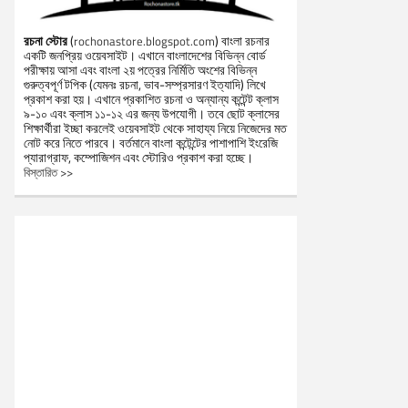
রচনা স্টোর
(
) বাংলা রচনার
rochonastore.blogspot.com
একটি জনপ্রিয় ওয়েবসাইট। এখানে বাংলাদেশের বিভিন্ন বোর্ড
পরীক্ষায় আসা এবং বাংলা ২য় পত্রের নির্মিতি অংশের বিভিন্ন
গুরুত্বপূর্ণ টপিক (যেমনঃ রচনা, ভাব-সম্প্রসারণ ইত্যাদি) লিখে
প্রকাশ করা হয়। এখানে প্রকাশিত রচনা ও অন্যান্য কন্টেন্ট ক্লাস
৯-১০ এবং ক্লাস ১১-১২ এর জন্য উপযোগী। তবে ছোট ক্লাসের
শিক্ষার্থীরা ইচ্ছা করলেই ওয়েবসাইট থেকে সাহায্য নিয়ে নিজেদের মত
নোট করে নিতে পারবে। বর্তমানে বাংলা কন্টেন্টের পাশাপাশি ইংরেজি
প্যারাগ্রাফ, কম্পোজিশন এবং স্টোরিও প্রকাশ করা হচ্ছে।
বিস্তারিত >>