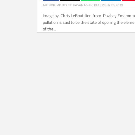
AUTHOR:
MD BYAZID HASAN ASHIK
DECEMBER 25, 2019
Image by Chris LeBoutillier from Pixabay Environ
pollution is said to be the state of spoiling the elem
of the...
Related Posts: