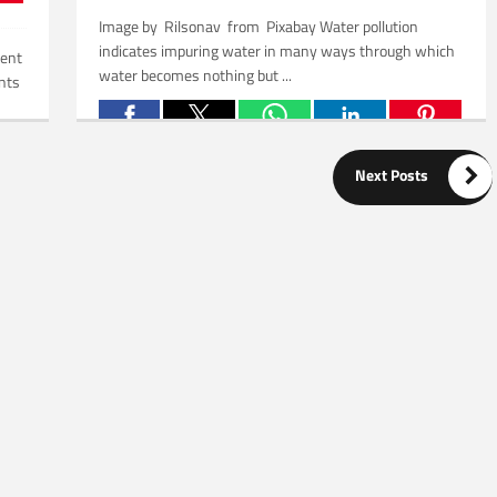
Image by Rilsonav from Pixabay Water pollution
indicates impuring water in many ways through which
ment
water becomes nothing but ...
ents

Related Posts:
Next Posts