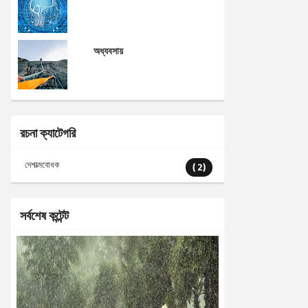
অধ্যবসায়
রচনা ক্যাটেগরি
দেশাত্মবোধক
( 2)
সর্বশেষ কন্টেন্ট