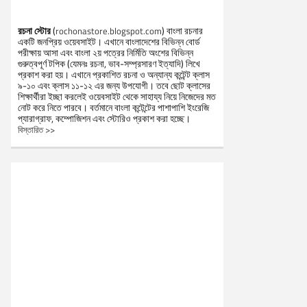
রচনা স্টোর
(
) বাংলা রচনার
rochonastore.blogspot.com
একটি জনপ্রিয় ওয়েবসাইট। এখানে বাংলাদেশের বিভিন্ন বোর্ড
পরীক্ষায় আসা এবং বাংলা ২য় পত্রের নির্মিতি অংশের বিভিন্ন
গুরুত্বপূর্ণ টপিক (যেমনঃ রচনা, ভাব-সম্প্রসারণ ইত্যাদি) লিখে
প্রকাশ করা হয়। এখানে প্রকাশিত রচনা ও অন্যান্য কন্টেন্ট ক্লাস
৯-১০ এবং ক্লাস ১১-১২ এর জন্য উপযোগী। তবে ছোট ক্লাসের
শিক্ষার্থীরা ইচ্ছা করলেই ওয়েবসাইট থেকে সাহায্য নিয়ে নিজেদের মত
নোট করে নিতে পারবে। বর্তমানে বাংলা কন্টেন্টের পাশাপাশি ইংরেজি
প্যারাগ্রাফ, কম্পোজিশন এবং স্টোরিও প্রকাশ করা হচ্ছে।
বিস্তারিত >>