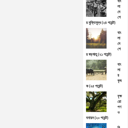
বাং
লা
দে
শে
র মুক্তিযুদ্ধ (২৪ পয়েন্ট)
বাং
লা
দে
শে
র ষড়ঋতু (২১ পয়েন্ট)
বাং
লা
র
কৃষ
ক (২৫ পয়েন্ট)
বৃক্ষ
রো
পণ
ও
বনায়ন (২০ পয়েন্ট)
বি