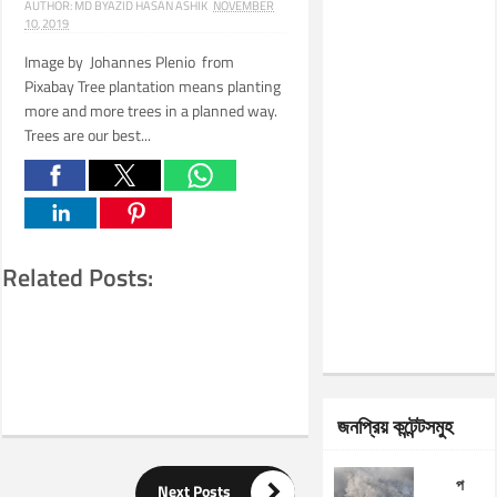
AUTHOR:
MD BYAZID HASAN ASHIK
NOVEMBER
10, 2019
Image by Johannes Plenio from
Pixabay Tree plantation means planting
more and more trees in a planned way.
Trees are our best...
Related Posts:
জনপ্রিয় কন্টেন্টসমুহ
প

Next Posts