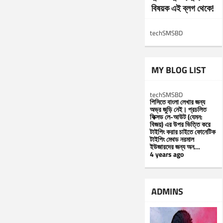
বিষয়ক এই ব্লগ থেকে!
techSMSBD
MY BLOG LIST
techSMSBD
পিসিতে বাংলা লেখার জন্য
অভ্র জুড়ি নেই। প্রচলিত
ফিক্সড লে-আউট (যেমন:
বিজয়) এর উপর ভিত্তি করে
টাইপিং করার চাইতে ফোনেটিক
টাইপিং মেথড নরমাল
ইউজারদের জন্য অন...
4 years ago
ADMINS