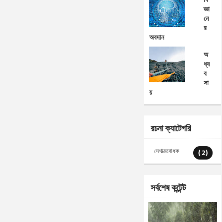
জ্ঞা
নে
র
অবদান
অ
ধ্য
ব
সা
য়
রচনা ক্যাটেগরি
দেশাত্মবোধক
( 2)
সর্বশেষ কন্টেন্ট