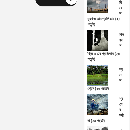
রি
বে
শ
দূষণ ও তার প্রতিকার (২১
পয়েন্ট)
মাদ
কা
স
ক্তি ও এর প্রতিকার (২০
পয়েন্ট)
স্ব
দে
শ
প্রেম (২০ পয়েন্ট)
শ্র
মে
র
মর্যা
দা (২০ পয়েন্ট)