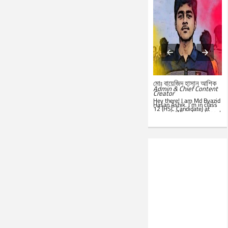
মোঃ সারোয়ার জাহান সাবিত
মোঃ বায়েজিদ হাসান আশিক
System Administrator &
Admin & Chief Content
Customer Support
Creator
Representative
Hey there! I am Md Byazid
Hey there! I am Md Sarwar
Hasan Ashik. I’m in class
Jahan Sabit. I’m currently
12 (HSC Candidate) at
studying BSc in CSE at
present. When I get time, I
IST
. In my leisure, I'm
use to write essays in my
website. Hope you all will
seen in front of my PC.
like this website. Best of
Google is my everyday
luck!
companion. Love to learn
new things and teach
others.