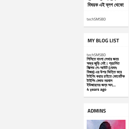
বিষয়ক এই ব্লগ থেকে!
techSMSBD
MY BLOG LIST
techSMSBD
পিসিতে বাংলা লেখার জন্য
অভ্র জুড়ি নেই। প্রচলিত
ফিক্সড লে-আউট (যেমন:
বিজয়) এর উপর ভিত্তি করে
টাইপিং করার চাইতে ফোনেটিক
টাইপিং মেথড নরমাল
ইউজারদের জন্য অন...
4 years ago
ADMINS