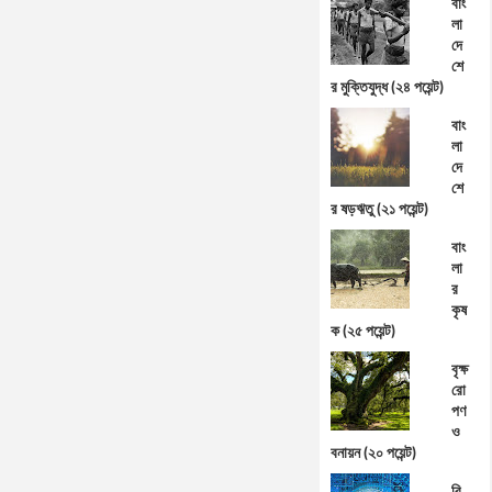
বাং
লা
দে
শে
র মুক্তিযুদ্ধ (২৪ পয়েন্ট)
বাং
লা
দে
শে
র ষড়ঋতু (২১ পয়েন্ট)
বাং
লা
র
কৃষ
ক (২৫ পয়েন্ট)
বৃক্ষ
রো
পণ
ও
বনায়ন (২০ পয়েন্ট)
বি