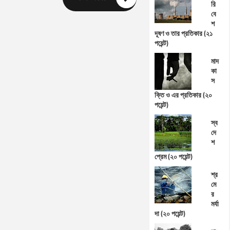
রি
বে
শ
দূষণ ও তার প্রতিকার (২১
পয়েন্ট)
মাদ
কা
স
ক্তি ও এর প্রতিকার (২০
পয়েন্ট)
স্ব
দে
শ
প্রেম (২০ পয়েন্ট)
শ্র
মে
র
মর্যা
দা (২০ পয়েন্ট)