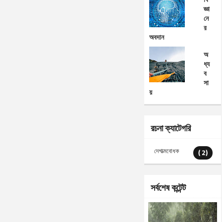
জ্ঞা
নে
র
অবদান
অ
ধ্য
ব
সা
য়
রচনা ক্যাটেগরি
দেশাত্মবোধক
( 2)
সর্বশেষ কন্টেন্ট