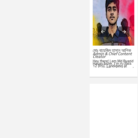
মোঃ সারোয়ার জাহান সাবিত
মোঃ বায়েজিদ হাসান আশিক
System Administrator &
Admin & Chief Content
Customer Support
Creator
Representative
Hey there! I am Md Byazid
Hey there! I am Md Sarwar
Hasan Ashik. I’m in class
Jahan Sabit. I’m currently
12 (HSC Candidate) at
studying BSc in CSE at
present. When I get time, I
IST
. In my leisure, I'm
use to write essays in my
website. Hope you all will
seen in front of my PC.
like this website. Best of
Google is my everyday
luck!
companion. Love to learn
new things and teach
others.