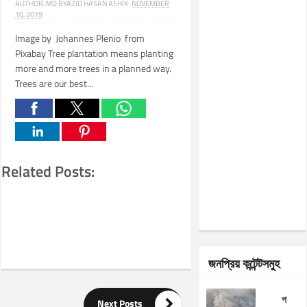
AUTHOR:
MD BYAZID HASAN ASHIK
NOVEMBER
10, 2019
Image by Johannes Plenio from
Pixabay Tree plantation means planting
more and more trees in a planned way.
Trees are our best...
Related Posts:
জনপ্রিয় কন্টেন্টসমুহ
প

Next Posts