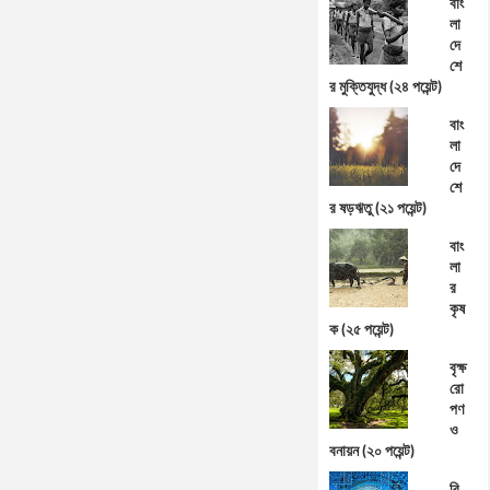
বাং
লা
দে
শে
র মুক্তিযুদ্ধ (২৪ পয়েন্ট)
বাং
লা
দে
শে
র ষড়ঋতু (২১ পয়েন্ট)
বাং
লা
র
কৃষ
ক (২৫ পয়েন্ট)
বৃক্ষ
রো
পণ
ও
বনায়ন (২০ পয়েন্ট)
বি