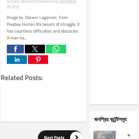
AUTHOR:
MD BYAZID HASAN ASHIK
NOVEMBER
09, 2019
Image by Darwin Laganzon from
Pixabay Human life besets of struggle. It
has countless difficulties and obstacles.
A man ha...
Related Posts:
জনপ্রিয় কন্টেন্টসমুহ
প

Next Posts