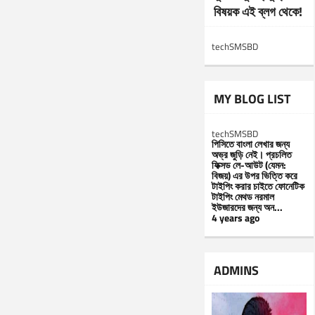
বিষয়ক এই ব্লগ থেকে!
techSMSBD
MY BLOG LIST
techSMSBD
পিসিতে বাংলা লেখার জন্য
অভ্র জুড়ি নেই। প্রচলিত
ফিক্সড লে-আউট (যেমন:
বিজয়) এর উপর ভিত্তি করে
টাইপিং করার চাইতে ফোনেটিক
টাইপিং মেথড নরমাল
ইউজারদের জন্য অন...
4 years ago
ADMINS