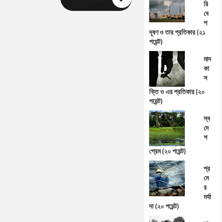
রি
বে
শ
দূষণ ও তার প্রতিকার (২১
পয়েন্ট)
মাদ
কা
স
ক্তি ও এর প্রতিকার (২০
পয়েন্ট)
স্ব
দে
শ
প্রেম (২০ পয়েন্ট)
শ্র
মে
র
মর্যা
দা (২০ পয়েন্ট)