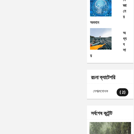
জ্ঞা
নে
র
অবদান
অ
ধ্য
ব
সা
য়
রচনা ক্যাটেগরি
দেশাত্মবোধক
( 2)
সর্বশেষ কন্টেন্ট