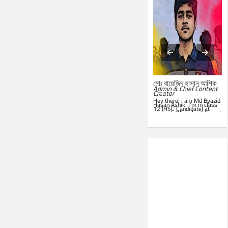
মোঃ সারোয়ার জাহান সাবিত
মোঃ বায়েজিদ হাসান আশিক
System Administrator &
Admin & Chief Content
Customer Support
Creator
Representative
Hey there! I am Md Byazid
Hey there! I am Md Sarwar
Hasan Ashik. I’m in class
Jahan Sabit. I’m currently
12 (HSC Candidate) at
studying BSc in CSE at
present. When I get time, I
IST
. In my leisure, I'm
use to write essays in my
website. Hope you all will
seen in front of my PC.
like this website. Best of
Google is my everyday
luck!
companion. Love to learn
new things and teach
others.