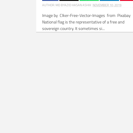
AUTHOR:
MD BYAZID HASAN ASHIK
NOVEMBER 10, 2019
Image by Clker-Free-Vector-Images from Pixabay
National flag is the representative of a free and
sovereign country. It sometimes si...
Related Posts: