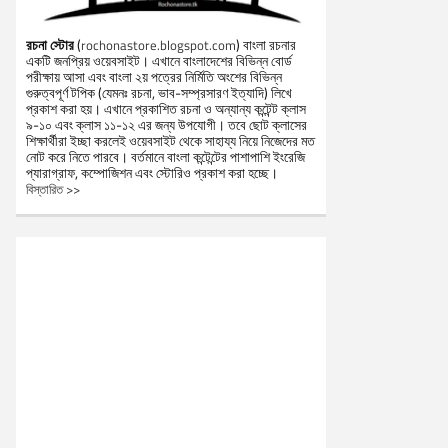
রচনা স্টোর
(
) বাংলা রচনার
rochonastore.blogspot.com
একটি জনপ্রিয় ওয়েবসাইট। এখানে বাংলাদেশের বিভিন্ন বোর্ড
পরীক্ষায় আসা এবং বাংলা ২য় পত্রের নির্মিতি অংশের বিভিন্ন
গুরুত্বপূর্ণ টপিক (যেমনঃ রচনা, ভাব-সম্প্রসারণ ইত্যাদি) লিখে
প্রকাশ করা হয়। এখানে প্রকাশিত রচনা ও অন্যান্য কন্টেন্ট ক্লাস
৯-১০ এবং ক্লাস ১১-১২ এর জন্য উপযোগী। তবে ছোট ক্লাসের
শিক্ষার্থীরা ইচ্ছা করলেই ওয়েবসাইট থেকে সাহায্য নিয়ে নিজেদের মত
নোট করে নিতে পারবে। বর্তমানে বাংলা কন্টেন্টের পাশাপাশি ইংরেজি
প্যারাগ্রাফ, কম্পোজিশন এবং স্টোরিও প্রকাশ করা হচ্ছে।
বিস্তারিত >>