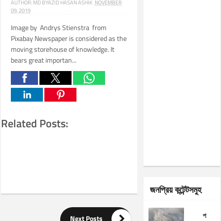
AUTHOR:
MD BYAZID HASAN ASHIK
NOVEMBER
09, 2019
Image by Andrys Stienstra from
Pixabay Newspaper is considered as the
moving storehouse of knowledge. It
bears great importan...
Related Posts:
জনপ্রিয় কন্টেন্টসমুহ
প

Next Posts