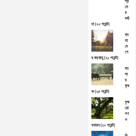
শ্র
মে
র
মর্যা
দা (২০ পয়েন্ট)
বাং
লা
দে
শে
র ষড়ঋতু (২১ পয়েন্ট)
বাং
লা
র
কৃষ
ক (২৫ পয়েন্ট)
বৃক্ষ
রো
পণ
ও
বনায়ন (২০ পয়েন্ট)
বি