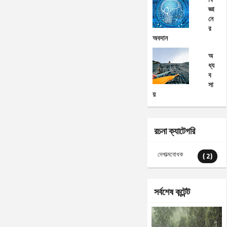
জ্ঞা
নে
র
অবদান
অ
ধ্য
ব
সা
য়
রচনা ক্যাটেগরি
দেশাত্মবোধক
( 2)
সর্বশেষ কন্টেন্ট