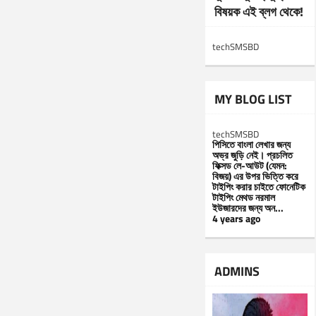
বিষয়ক এই ব্লগ থেকে!
techSMSBD
MY BLOG LIST
techSMSBD
পিসিতে বাংলা লেখার জন্য
অভ্র জুড়ি নেই। প্রচলিত
ফিক্সড লে-আউট (যেমন:
বিজয়) এর উপর ভিত্তি করে
টাইপিং করার চাইতে ফোনেটিক
টাইপিং মেথড নরমাল
ইউজারদের জন্য অন...
4 years ago
ADMINS