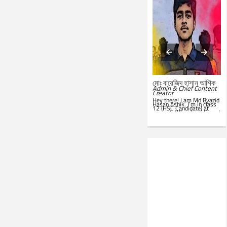
মোঃ সারোয়ার জাহান সাবিত
মোঃ বায়েজিদ হাসান আশিক
System Administrator &
Admin & Chief Content
Customer Support
Creator
Representative
Hey there! I am Md Byazid
Hey there! I am Md Sarwar
Hasan Ashik. I’m in class
Jahan Sabit. I’m currently
12 (HSC Candidate) at
studying BSc in CSE at
present. When I get time, I
IST
. In my leisure, I'm
use to write essays in my
website. Hope you all will
seen in front of my PC.
like this website. Best of
Google is my everyday
luck!
companion. Love to learn
new things and teach
others.