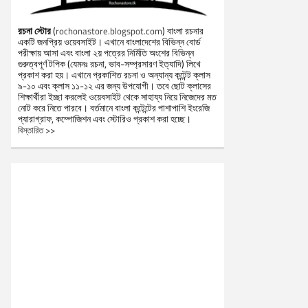
রচনা স্টোর
(
) বাংলা রচনার
rochonastore.blogspot.com
একটি জনপ্রিয় ওয়েবসাইট। এখানে বাংলাদেশের বিভিন্ন বোর্ড
পরীক্ষায় আসা এবং বাংলা ২য় পত্রের নির্মিতি অংশের বিভিন্ন
গুরুত্বপূর্ণ টপিক (যেমনঃ রচনা, ভাব-সম্প্রসারণ ইত্যাদি) লিখে
প্রকাশ করা হয়। এখানে প্রকাশিত রচনা ও অন্যান্য কন্টেন্ট ক্লাস
৯-১০ এবং ক্লাস ১১-১২ এর জন্য উপযোগী। তবে ছোট ক্লাসের
শিক্ষার্থীরা ইচ্ছা করলেই ওয়েবসাইট থেকে সাহায্য নিয়ে নিজেদের মত
নোট করে নিতে পারবে। বর্তমানে বাংলা কন্টেন্টের পাশাপাশি ইংরেজি
প্যারাগ্রাফ, কম্পোজিশন এবং স্টোরিও প্রকাশ করা হচ্ছে।
বিস্তারিত >>