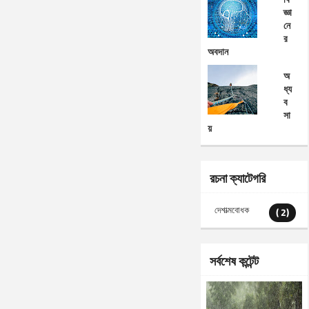
জ্ঞা
নে
র
অবদান
অ
ধ্য
ব
সা
য়
রচনা ক্যাটেগরি
দেশাত্মবোধক
( 2)
সর্বশেষ কন্টেন্ট