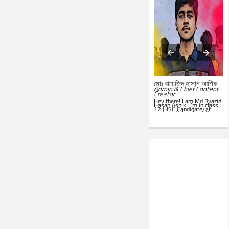
মোঃ সারোয়ার জাহান সাবিত
মোঃ বায়েজিদ হাসান আশিক
System Administrator &
Admin & Chief Content
Customer Support
Creator
Representative
Hey there! I am Md Byazid
Hey there! I am Md Sarwar
Hasan Ashik. I’m in class
Jahan Sabit. I’m currently
12 (HSC Candidate) at
studying BSc in CSE at
present. When I get time, I
IST
. In my leisure, I'm
use to write essays in my
website. Hope you all will
seen in front of my PC.
like this website. Best of
Google is my everyday
luck!
companion. Love to learn
new things and teach
others.