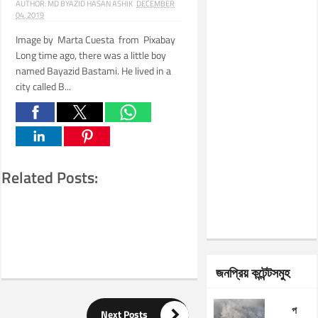
AUTHOR:
MD BYAZID HASAN ASHIK
DECEMBER
04, 2019
Image by Marta Cuesta from Pixabay
Long time ago, there was a little boy
named Bayazid Bastami. He lived in a
city called B...
Related Posts:
জনপ্রিয় কন্টেন্টসমুহ
প

Next Posts