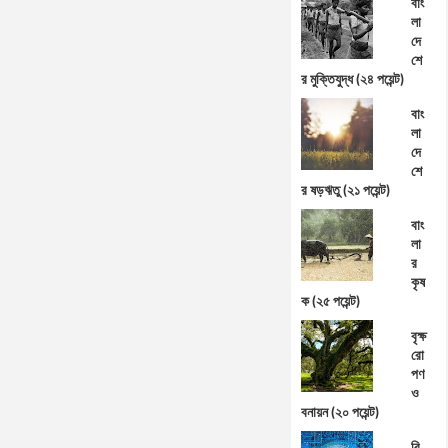
বাং
লা
দে
শে
র মুক্তিযুদ্ধ (২৪ পয়েন্ট)
বাং
লা
দে
শে
র ষড়ঋতু (২১ পয়েন্ট)
বাং
লা
র
কৃষ
ক (২৫ পয়েন্ট)
বৃক্ষ
রো
পণ
ও
বনায়ন (২০ পয়েন্ট)
বি