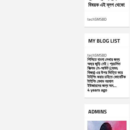
বিষয়ক এই ব্লগ থেকে!
techSMSBD
MY BLOG LIST
techSMSBD
পিসিতে বাংলা লেখার জন্য
অভ্র জুড়ি নেই। প্রচলিত
ফিক্সড লে-আউট (যেমন:
বিজয়) এর উপর ভিত্তি করে
টাইপিং করার চাইতে ফোনেটিক
টাইপিং মেথড নরমাল
ইউজারদের জন্য অন...
4 years ago
ADMINS