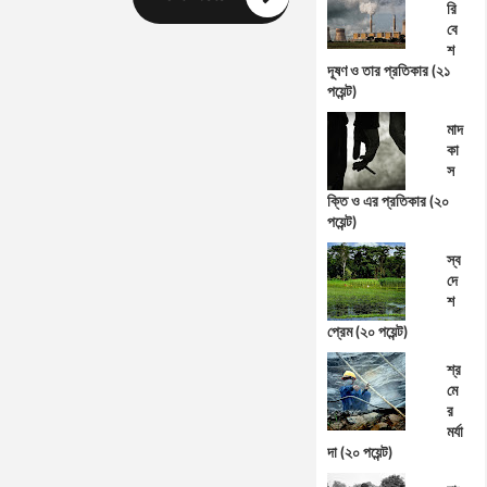
রি
বে
শ
দূষণ ও তার প্রতিকার (২১
পয়েন্ট)
মাদ
কা
স
ক্তি ও এর প্রতিকার (২০
পয়েন্ট)
স্ব
দে
শ
প্রেম (২০ পয়েন্ট)
শ্র
মে
র
মর্যা
দা (২০ পয়েন্ট)