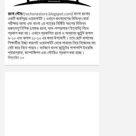
রচনা স্টোর
(
) বাংলা রচনার
rochonastore.blogspot.com
একটি জনপ্রিয় ওয়েবসাইট। এখানে বাংলাদেশের বিভিন্ন বোর্ড
পরীক্ষায় আসা এবং বাংলা ২য় পত্রের নির্মিতি অংশের বিভিন্ন
গুরুত্বপূর্ণ টপিক (যেমনঃ রচনা, ভাব-সম্প্রসারণ ইত্যাদি) লিখে
প্রকাশ করা হয়। এখানে প্রকাশিত রচনা ও অন্যান্য কন্টেন্ট ক্লাস
৯-১০ এবং ক্লাস ১১-১২ এর জন্য উপযোগী। তবে ছোট ক্লাসের
শিক্ষার্থীরা ইচ্ছা করলেই ওয়েবসাইট থেকে সাহায্য নিয়ে নিজেদের মত
নোট করে নিতে পারবে। বর্তমানে বাংলা কন্টেন্টের পাশাপাশি ইংরেজি
প্যারাগ্রাফ, কম্পোজিশন এবং স্টোরিও প্রকাশ করা হচ্ছে।
বিস্তারিত >>