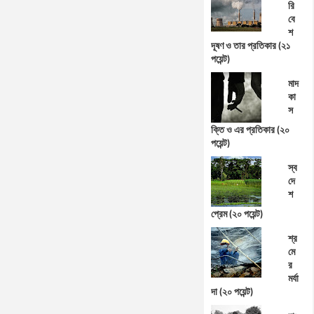
রি
বে
শ
দূষণ ও তার প্রতিকার (২১
পয়েন্ট)
মাদ
কা
স
ক্তি ও এর প্রতিকার (২০
পয়েন্ট)
স্ব
দে
শ
প্রেম (২০ পয়েন্ট)
শ্র
মে
র
মর্যা
দা (২০ পয়েন্ট)