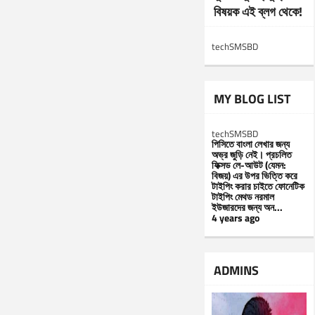
বিষয়ক এই ব্লগ থেকে!
techSMSBD
MY BLOG LIST
techSMSBD
পিসিতে বাংলা লেখার জন্য
অভ্র জুড়ি নেই। প্রচলিত
ফিক্সড লে-আউট (যেমন:
বিজয়) এর উপর ভিত্তি করে
টাইপিং করার চাইতে ফোনেটিক
টাইপিং মেথড নরমাল
ইউজারদের জন্য অন...
4 years ago
ADMINS