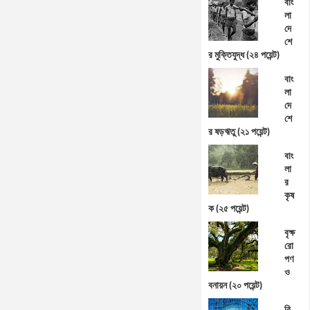
বাং
লা
দে
শে
র মুক্তিযুদ্ধ (২৪ পয়েন্ট)
বাং
লা
দে
শে
র ষড়ঋতু (২১ পয়েন্ট)
বাং
লা
র
কৃষ
ক (২৫ পয়েন্ট)
বৃক্ষ
রো
পণ
ও
বনায়ন (২০ পয়েন্ট)
বি