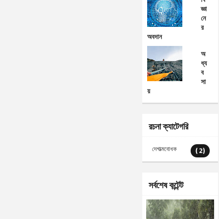
জ্ঞা
নে
র
অবদান
অ
ধ্য
ব
সা
য়
রচনা ক্যাটেগরি
দেশাত্মবোধক
( 2)
সর্বশেষ কন্টেন্ট