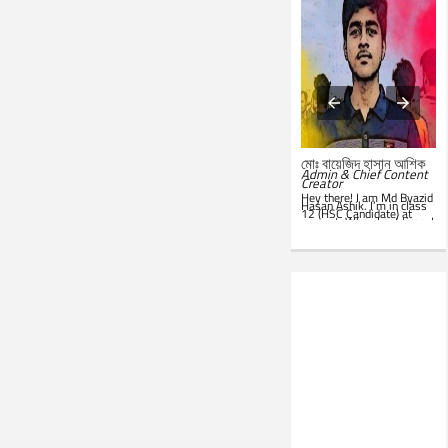
মোঃ সারোয়ার জাহান সাবিত
মোঃ বায়েজিদ হাসান আশিক
System Administrator &
Admin & Chief Content
Customer Support
Creator
Representative
Hey there! I am Md Byazid
Hey there! I am Md Sarwar
Hasan Ashik. I’m in class
Jahan Sabit. I’m currently
12 (HSC Candidate) at
studying BSc in CSE at
present. When I get time, I
IST
. In my leisure, I'm
use to write essays in my
website. Hope you all will
seen in front of my PC.
like this website. Best of
Google is my everyday
luck!
companion. Love to learn
new things and teach
others.