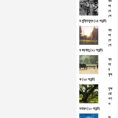
বাং
লা
দে
শে
র মুক্তিযুদ্ধ (২৪ পয়েন্ট)
বাং
লা
দে
শে
র ষড়ঋতু (২১ পয়েন্ট)
বাং
লা
র
কৃষ
ক (২৫ পয়েন্ট)
বৃক্ষ
রো
পণ
ও
বনায়ন (২০ পয়েন্ট)
বি