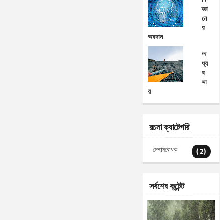
জ্ঞা
নে
র
অবদান
অ
ধ্য
ব
সা
য়
রচনা ক্যাটেগরি
দেশাত্মবোধক
( 2)
সর্বশেষ কন্টেন্ট