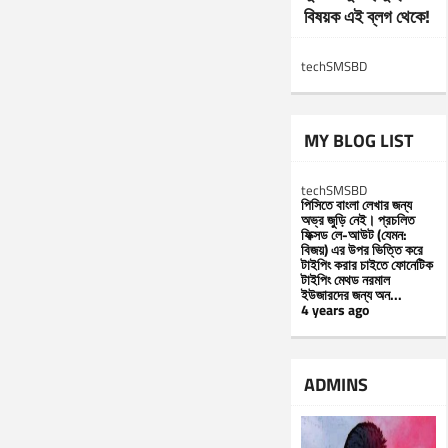
বিষয়ক এই ব্লগ থেকে!
techSMSBD
MY BLOG LIST
techSMSBD
পিসিতে বাংলা লেখার জন্য
অভ্র জুড়ি নেই। প্রচলিত
ফিক্সড লে-আউট (যেমন:
বিজয়) এর উপর ভিত্তি করে
টাইপিং করার চাইতে ফোনেটিক
টাইপিং মেথড নরমাল
ইউজারদের জন্য অন...
4 years ago
ADMINS