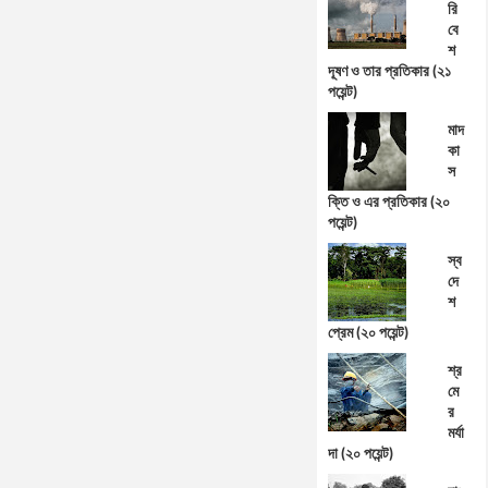
রি
বে
শ
দূষণ ও তার প্রতিকার (২১
পয়েন্ট)
মাদ
কা
স
ক্তি ও এর প্রতিকার (২০
পয়েন্ট)
স্ব
দে
শ
প্রেম (২০ পয়েন্ট)
শ্র
মে
র
মর্যা
দা (২০ পয়েন্ট)