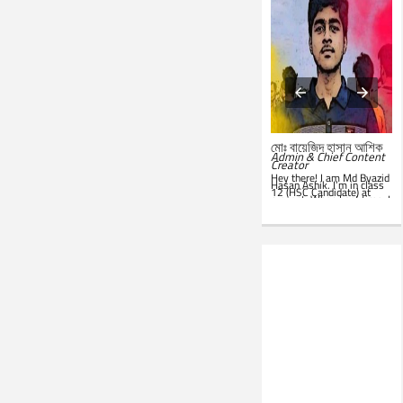
মোঃ সারোয়ার জাহান সাবিত
মোঃ বায়েজিদ হাসান আশিক
System Administrator &
Admin & Chief Content
Customer Support
Creator
Representative
Hey there! I am Md Byazid
Hey there! I am Md Sarwar
Hasan Ashik. I’m in class
Jahan Sabit. I’m currently
12 (HSC Candidate) at
studying BSc in CSE at
present. When I get time, I
IST
. In my leisure, I'm
use to write essays in my
website. Hope you all will
seen in front of my PC.
like this website. Best of
Google is my everyday
luck!
companion. Love to learn
new things and teach
others.