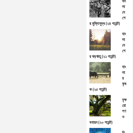
বাং
লা
দে
শে
র মুক্তিযুদ্ধ (২৪ পয়েন্ট)
বাং
লা
দে
শে
র ষড়ঋতু (২১ পয়েন্ট)
বাং
লা
র
কৃষ
ক (২৫ পয়েন্ট)
বৃক্ষ
রো
পণ
ও
বনায়ন (২০ পয়েন্ট)
বি