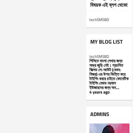
বিষয়ক এই ব্লগ থেকে!
techSMSBD
MY BLOG LIST
techSMSBD
পিসিতে বাংলা লেখার জন্য
অভ্র জুড়ি নেই। প্রচলিত
ফিক্সড লে-আউট (যেমন:
বিজয়) এর উপর ভিত্তি করে
টাইপিং করার চাইতে ফোনেটিক
টাইপিং মেথড নরমাল
ইউজারদের জন্য অন...
4 years ago
ADMINS