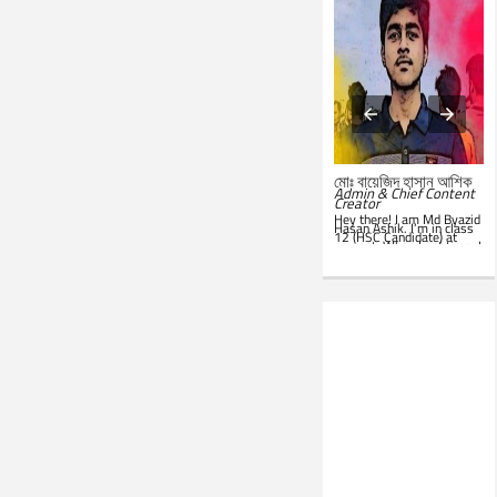
মোঃ সারোয়ার জাহান সাবিত
মোঃ বায়েজিদ হাসান আশিক
System Administrator &
Admin & Chief Content
Customer Support
Creator
Representative
Hey there! I am Md Byazid
Hey there! I am Md Sarwar
Hasan Ashik. I’m in class
Jahan Sabit. I’m currently
12 (HSC Candidate) at
studying BSc in CSE at
present. When I get time, I
IST
. In my leisure, I'm
use to write essays in my
website. Hope you all will
seen in front of my PC.
like this website. Best of
Google is my everyday
luck!
companion. Love to learn
new things and teach
others.