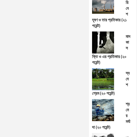
রি
বে
শ
দূষণ ও তার প্রতিকার (২১
পয়েন্ট)
মাদ
কা
স
ক্তি ও এর প্রতিকার (২০
পয়েন্ট)
স্ব
দে
শ
প্রেম (২০ পয়েন্ট)
শ্র
মে
র
মর্যা
দা (২০ পয়েন্ট)