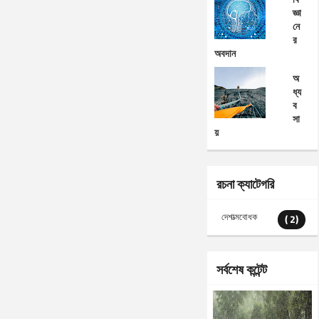
জ্ঞা
নে
র
অবদান
অ
ধ্য
ব
সা
য়
রচনা ক্যাটেগরি
দেশাত্মবোধক
( 2)
সর্বশেষ কন্টেন্ট