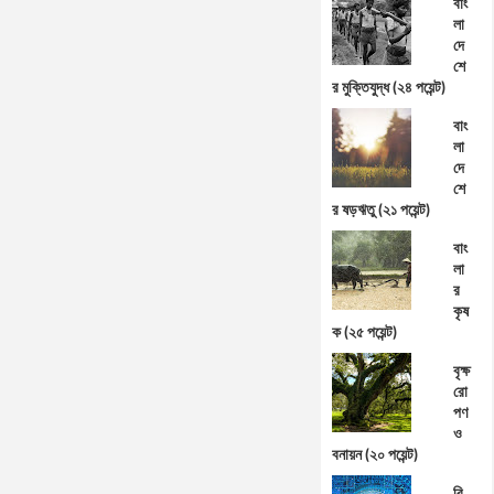
বাং
লা
দে
শে
র মুক্তিযুদ্ধ (২৪ পয়েন্ট)
বাং
লা
দে
শে
র ষড়ঋতু (২১ পয়েন্ট)
বাং
লা
র
কৃষ
ক (২৫ পয়েন্ট)
বৃক্ষ
রো
পণ
ও
বনায়ন (২০ পয়েন্ট)
বি