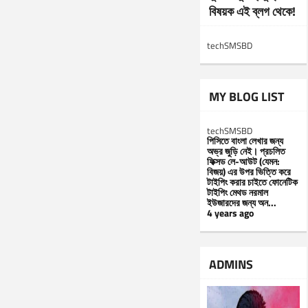
বিষয়ক এই ব্লগ থেকে!
techSMSBD
MY BLOG LIST
techSMSBD
পিসিতে বাংলা লেখার জন্য
অভ্র জুড়ি নেই। প্রচলিত
ফিক্সড লে-আউট (যেমন:
বিজয়) এর উপর ভিত্তি করে
টাইপিং করার চাইতে ফোনেটিক
টাইপিং মেথড নরমাল
ইউজারদের জন্য অন...
4 years ago
ADMINS