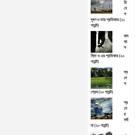
রি
বে
শ
দূষণ ও তার প্রতিকার (২১
পয়েন্ট)
মাদ
কা
স
ক্তি ও এর প্রতিকার (২০
পয়েন্ট)
স্ব
দে
শ
প্রেম (২০ পয়েন্ট)
শ্র
মে
র
মর্যা
দা (২০ পয়েন্ট)