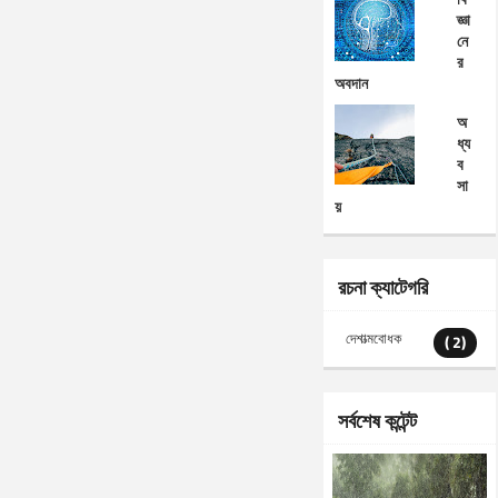
জ্ঞা
নে
র
অবদান
অ
ধ্য
ব
সা
য়
রচনা ক্যাটেগরি
দেশাত্মবোধক
( 2)
সর্বশেষ কন্টেন্ট