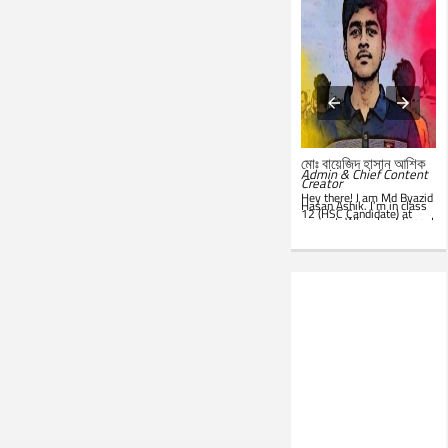
মোঃ সারোয়ার জাহান সাবিত
মোঃ বায়েজিদ হাসান আশিক
System Administrator &
Admin & Chief Content
Customer Support
Creator
Representative
Hey there! I am Md Byazid
Hey there! I am Md Sarwar
Hasan Ashik. I’m in class
Jahan Sabit. I’m currently
12 (HSC Candidate) at
studying BSc in CSE at
present. When I get time, I
IST
. In my leisure, I'm
use to write essays in my
website. Hope you all will
seen in front of my PC.
like this website. Best of
Google is my everyday
luck!
companion. Love to learn
new things and teach
others.