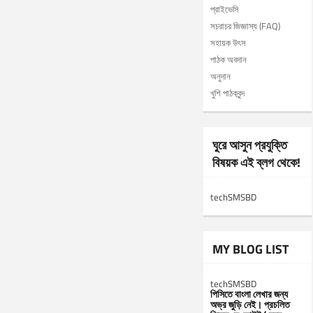
প্রাইভেসি
সচরাচর জিজ্ঞাস্য (FAQ)
সহায়ক উৎস
পাঠক অবদান
অনুদান
খুশি পাঠকবৃন্দ
ঘুরে আসুন প্রযুক্তি
বিষয়ক এই ব্লগ থেকে!
techSMSBD
MY BLOG LIST
techSMSBD
পিসিতে বাংলা লেখার জন্য
অভ্র জুড়ি নেই। প্রচলিত