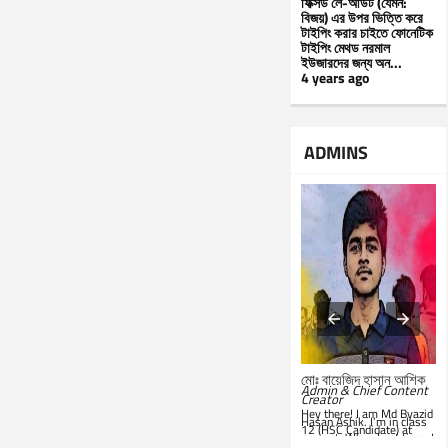
ফিক্সড লে-আউট (যেমন:
বিজয়) এর উপর ভিত্তি করে
টাইপিং করার চাইতে ফোনেটিক
টাইপিং মেথড নরমাল
ইউজারদের জন্য অন...
4 years ago
ADMINS
মোঃ সারোয়ার জাহান সাবিত
মোঃ বায়েজিদ হাসান আশিক
System Administrator &
Admin & Chief Content
Customer Support
Creator
Representative
Hey there! I am Md Byazid
Hey there! I am Md Sarwar
Hasan Ashik. I’m in class
Jahan Sabit. I’m currently
12 (HSC Candidate) at
studying BSc in CSE at
present. When I get time, I
IST
. In my leisure, I'm
use to write essays in my