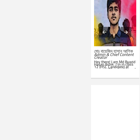
মোঃ সারোয়ার জাহান সাবিত
মোঃ বায়েজিদ হাসান আশিক
System Administrator &
Admin & Chief Content
Customer Support
Creator
Representative
Hey there! I am Md Byazid
Hey there! I am Md Sarwar
Hasan Ashik. I’m in class
Jahan Sabit. I’m currently
12 (HSC Candidate) at
studying BSc in CSE at
present. When I get time, I
IST
. In my leisure, I'm
use to write essays in my
website. Hope you all will
seen in front of my PC.
like this website. Best of
Google is my everyday
luck!
companion. Love to learn
new things and teach
others.