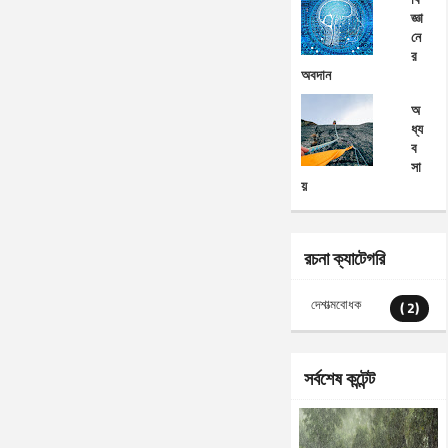
জ্ঞা
নে
র
অবদান
অ
ধ্য
ব
সা
য়
রচনা ক্যাটেগরি
দেশাত্মবোধক
( 2)
সর্বশেষ কন্টেন্ট