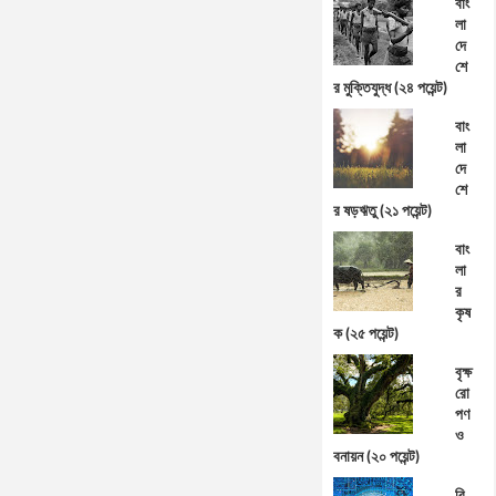
বাং
লা
দে
শে
র মুক্তিযুদ্ধ (২৪ পয়েন্ট)
বাং
লা
দে
শে
র ষড়ঋতু (২১ পয়েন্ট)
বাং
লা
র
কৃষ
ক (২৫ পয়েন্ট)
বৃক্ষ
রো
পণ
ও
বনায়ন (২০ পয়েন্ট)
বি