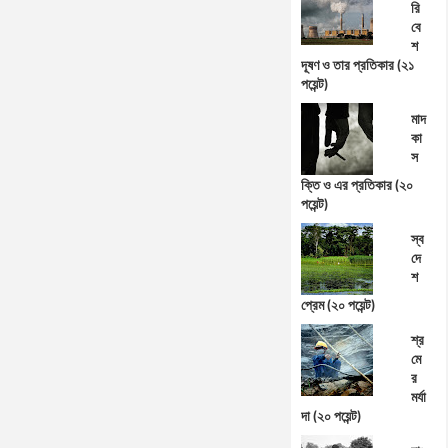
রি
বে
শ
দূষণ ও তার প্রতিকার (২১
পয়েন্ট)
মাদ
কা
স
ক্তি ও এর প্রতিকার (২০
পয়েন্ট)
স্ব
দে
শ
প্রেম (২০ পয়েন্ট)
শ্র
মে
র
মর্যা
দা (২০ পয়েন্ট)