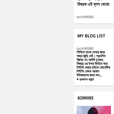
বিষয়ক এই ব্লগ থেকে!
techSMSBD
MY BLOG LIST
techSMSBD
পিসিতে বাংলা লেখার জন্য
অভ্র জুড়ি নেই। প্রচলিত
ফিক্সড লে-আউট (যেমন:
বিজয়) এর উপর ভিত্তি করে
টাইপিং করার চাইতে ফোনেটিক
টাইপিং মেথড নরমাল
ইউজারদের জন্য অন...
4 years ago
ADMINS