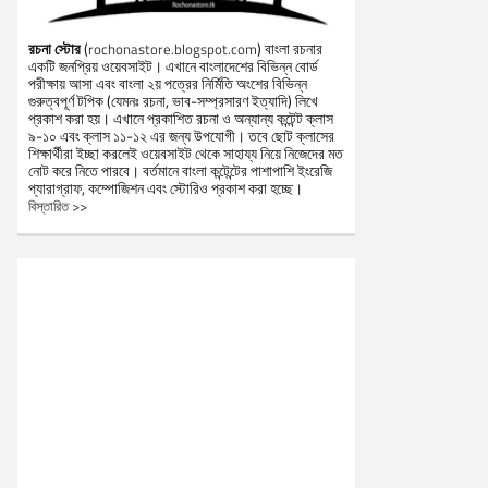
রচনা স্টোর
(
) বাংলা রচনার
rochonastore.blogspot.com
একটি জনপ্রিয় ওয়েবসাইট। এখানে বাংলাদেশের বিভিন্ন বোর্ড
পরীক্ষায় আসা এবং বাংলা ২য় পত্রের নির্মিতি অংশের বিভিন্ন
গুরুত্বপূর্ণ টপিক (যেমনঃ রচনা, ভাব-সম্প্রসারণ ইত্যাদি) লিখে
প্রকাশ করা হয়। এখানে প্রকাশিত রচনা ও অন্যান্য কন্টেন্ট ক্লাস
৯-১০ এবং ক্লাস ১১-১২ এর জন্য উপযোগী। তবে ছোট ক্লাসের
শিক্ষার্থীরা ইচ্ছা করলেই ওয়েবসাইট থেকে সাহায্য নিয়ে নিজেদের মত
নোট করে নিতে পারবে। বর্তমানে বাংলা কন্টেন্টের পাশাপাশি ইংরেজি
প্যারাগ্রাফ, কম্পোজিশন এবং স্টোরিও প্রকাশ করা হচ্ছে।
বিস্তারিত >>