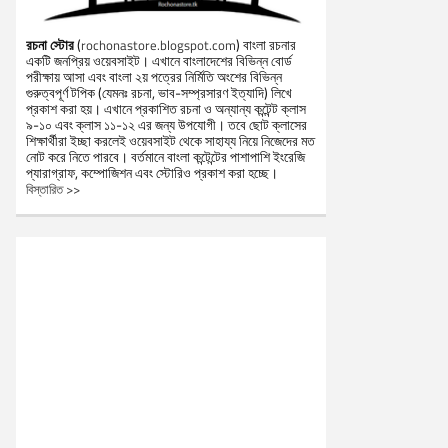
রচনা স্টোর
(
) বাংলা রচনার
rochonastore.blogspot.com
একটি জনপ্রিয় ওয়েবসাইট। এখানে বাংলাদেশের বিভিন্ন বোর্ড
পরীক্ষায় আসা এবং বাংলা ২য় পত্রের নির্মিতি অংশের বিভিন্ন
গুরুত্বপূর্ণ টপিক (যেমনঃ রচনা, ভাব-সম্প্রসারণ ইত্যাদি) লিখে
প্রকাশ করা হয়। এখানে প্রকাশিত রচনা ও অন্যান্য কন্টেন্ট ক্লাস
৯-১০ এবং ক্লাস ১১-১২ এর জন্য উপযোগী। তবে ছোট ক্লাসের
শিক্ষার্থীরা ইচ্ছা করলেই ওয়েবসাইট থেকে সাহায্য নিয়ে নিজেদের মত
নোট করে নিতে পারবে। বর্তমানে বাংলা কন্টেন্টের পাশাপাশি ইংরেজি
প্যারাগ্রাফ, কম্পোজিশন এবং স্টোরিও প্রকাশ করা হচ্ছে।
বিস্তারিত >>