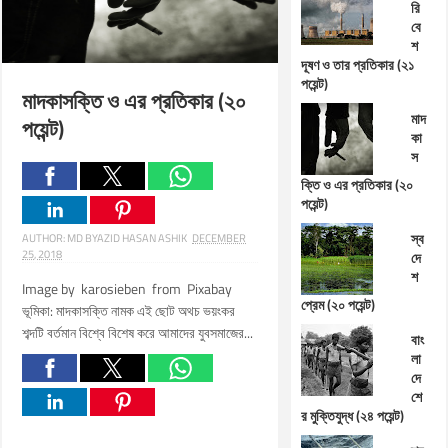
রি
বে
শ
দূষণ ও তার প্রতিকার (২১
পয়েন্ট)
মাদকাসক্তি ও এর প্রতিকার (২০
মাদ
পয়েন্ট)
কা
স
ক্তি ও এর প্রতিকার (২০
পয়েন্ট)
স্ব
AUTHOR:
MD BYAZID HASAN ASHIK
DECEMBER
25, 2018
দে
শ
Image by karosieben from Pixabay
প্রেম (২০ পয়েন্ট)
ভূমিকা: মাদকাসক্তি নামক এই ছোট অথচ ভয়ংকর
শব্দটি বর্তমান বিশ্বে বিশেষ করে আমাদের যুবসমাজের...
বাং
লা
দে
শে
র মুক্তিযুদ্ধ (২৪ পয়েন্ট)