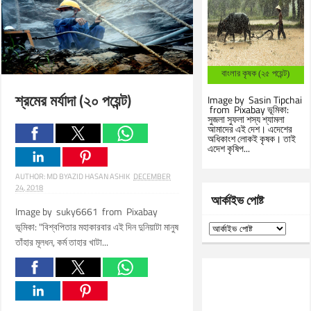
বাংলার কৃষক (২৫ পয়েন্ট)
শ্রমের মর্যাদা (২০ পয়েন্ট)
Image by Sasin Tipchai
from Pixabay ভূমিকা:
সুজলা সুফলা শস্য শ্যামলা
আমাদের এই দেশ। এদেশের
অধিকাংশ লোকই কৃষক। তাই
এদেশ কৃষিপ...
AUTHOR:
MD BYAZID HASAN ASHIK
DECEMBER
24, 2018
আর্কাইভ পোষ্ট
Image by suky6661 from Pixabay
ভূমিকা: "বিশ্বপিতার মহাকারবার এই দিন দুনিয়াটা মানুষ
তাঁহার মূলধন, কর্ম তাহার খাটা...