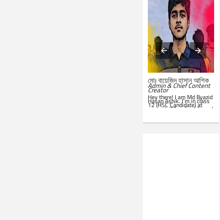
মোঃ সারোয়ার জাহান সাবিত
মোঃ বায়েজিদ হাসান আশিক
System Administrator &
Admin & Chief Content
Customer Support
Creator
Representative
Hey there! I am Md Byazid
Hey there! I am Md Sarwar
Hasan Ashik. I’m in class
Jahan Sabit. I’m currently
12 (HSC Candidate) at
studying BSc in CSE at
present. When I get time, I
IST
. In my leisure, I'm
use to write essays in my
website. Hope you all will
seen in front of my PC.
like this website. Best of
Google is my everyday
luck!
companion. Love to learn
new things and teach
others.