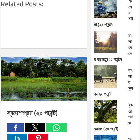
শ্র
Related Posts:
মে
র
মর্যা
দা (২০ পয়েন্ট)
বাং
লা
দে
শে
র ষড়ঋতু (২১ পয়েন্ট)
বাং
লা
র
কৃষ
ক (২৫ পয়েন্ট)
বৃক্ষ
স্বদেশপ্রেম (২০ পয়েন্ট)
রো
পণ
ও
বনায়ন (২০ পয়েন্ট)
বি