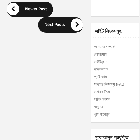

Newer Post

Next Posts
সাইট লিংকসমূহ
আমাদের সম্পর্কে
যোগাযোগ
সাইটম্যাপ
ডাউনলোড
প্রাইভেসি
সচরাচর জিজ্ঞাস্য (FAQ)
সহায়ক উৎস
পাঠক অবদান
অনুদান
খুশি পাঠকবৃন্দ
ঘুরে আসুন প্রযুক্তি