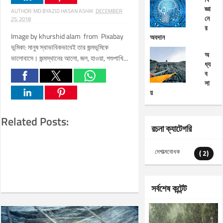
জ্ঞা
AUTHOR:
MD BYAZID HASAN ASHIK
DECEMBER
নে
25, 2018
র
Image by khurshid alam from Pixabay
অবদান
ভূমিকা: মানুষ স্বাভাবিকভাবেই তার জন্মভূমিকে
অ
ভালোবাসে। জন্মস্থানের আলো, জল, হাওয়া, পশুপাখি...
ধ্য
ব
সা
য়
Related Posts:
রচনা ক্যাটেগরি
দেশাত্মবোধক
( 2)
সর্বশেষ কন্টেন্ট