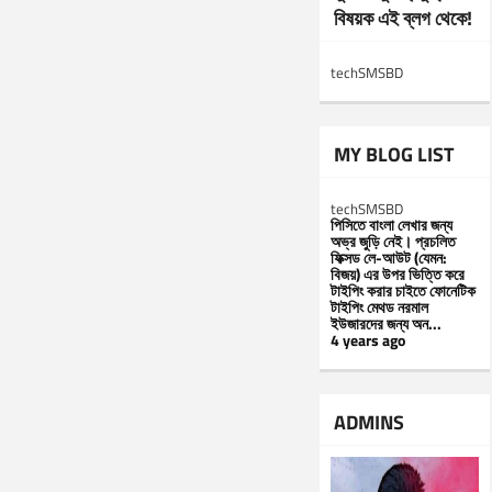
বিষয়ক এই ব্লগ থেকে!
techSMSBD
MY BLOG LIST
techSMSBD
পিসিতে বাংলা লেখার জন্য
অভ্র জুড়ি নেই। প্রচলিত
ফিক্সড লে-আউট (যেমন:
বিজয়) এর উপর ভিত্তি করে
টাইপিং করার চাইতে ফোনেটিক
টাইপিং মেথড নরমাল
ইউজারদের জন্য অন...
4 years ago
ADMINS