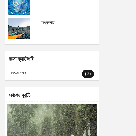
অধ্যবসায়
রচনা ক্যাটেগরি
দেশাত্মবোধক
( 2)
সর্বশেষ কন্টেন্ট