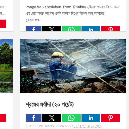
োপান
Image by karosieben from Pixabay ভূমিকা: মাদকাসক্তি নামক
র ...
এই ছোট অথচ ভয়ংকর শব্দটি বর্তমান বিশ্বে বিশেষ করে আমাদের
যুবসমাজের...
Related Posts:
শ্রমের মর্যাদা (২০ পয়েন্ট)
AUTHOR:
MD BYAZID HASAN ASHIK
DECEMBER 24, 2018