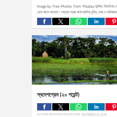
Image by Free-Photos from Pixabay ভূমিকা: বিবর্তনের স
বেয়ে আসে সভ্যতা। সভ্যতা হচ্ছে মানব জাতির বুদ্ধি, মেধা ও অভিজ্ঞতা
Related Posts:
স্বদেশপ্রেম (২০ পয়েন্ট)
AUTHOR:
MD BYAZID HASAN ASHIK
DECEMBER 25, 2018