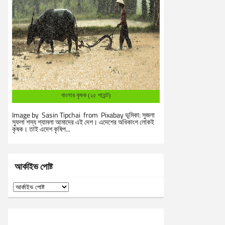
বাংলার কৃষক (২৫ পয়েন্ট)
Image by Sasin Tipchai from Pixabay ভূমিকা: সুজলা
সুফলা শস্য শ্যামলা আমাদের এই দেশ। এদেশের অধিকাংশ লোকই
কৃষক। তাই এদেশ কৃষিপ...
আর্কাইভ পোষ্ট