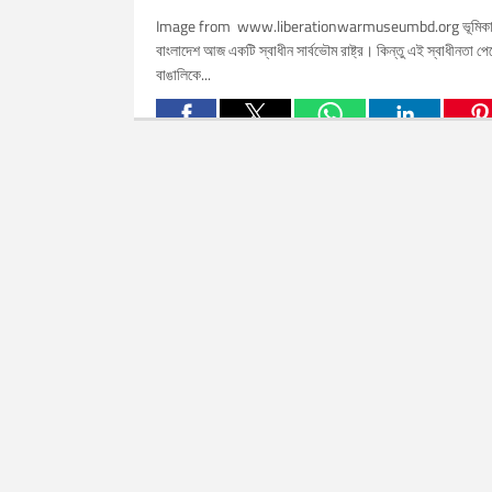
Image from www.liberationwarmuseumbd.org ভূমিকা
বাংলাদেশ আজ একটি স্বাধীন সার্বভৌম রাষ্ট্র। কিন্তু এই স্বাধীনতা পে
বাঙালিকে...
Related Posts: