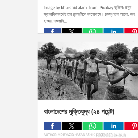
Image by khurshid alam from Pixabay ভূমিকা: মানুষ
স্বাভাবিকভাবেই তার জন্মভূমিকে ভালোবাসে। জন্মস্থানের আলো, জল,
হাওয়া, পশুপাখি...
Related Posts:
বাংলাদেশের মুক্তিযুদ্ধ (২৪ পয়েন্ট)
AUTHOR:
MD BYAZID HASAN ASHIK
DECEMBER 24, 2018