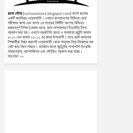
রচনা স্টোর
(
) বাংলা রচনার
rochonastore.blogspot.com
একটি জনপ্রিয় ওয়েবসাইট। এখানে বাংলাদেশের বিভিন্ন বোর্ড
পরীক্ষায় আসা এবং বাংলা ২য় পত্রের নির্মিতি অংশের বিভিন্ন
গুরুত্বপূর্ণ টপিক (যেমনঃ রচনা, ভাব-সম্প্রসারণ ইত্যাদি) লিখে
প্রকাশ করা হয়। এখানে প্রকাশিত রচনা ও অন্যান্য কন্টেন্ট ক্লাস
৯-১০ এবং ক্লাস ১১-১২ এর জন্য উপযোগী। তবে ছোট ক্লাসের
শিক্ষার্থীরা ইচ্ছা করলেই ওয়েবসাইট থেকে সাহায্য নিয়ে নিজেদের মত
নোট করে নিতে পারবে। বর্তমানে বাংলা কন্টেন্টের পাশাপাশি ইংরেজি
প্যারাগ্রাফ, কম্পোজিশন এবং স্টোরিও প্রকাশ করা হচ্ছে।
বিস্তারিত >>