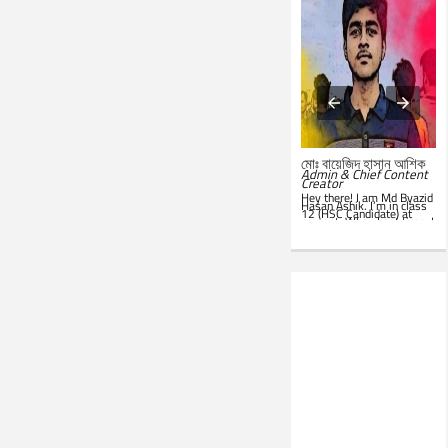
মোঃ সারোয়ার জাহান সাবিত
মোঃ বায়েজিদ হাসান আশিক
System Administrator &
Admin & Chief Content
Customer Support
Creator
Representative
Hey there! I am Md Byazid
Hey there! I am Md Sarwar
Hasan Ashik. I’m in class
Jahan Sabit. I’m currently
12 (HSC Candidate) at
studying BSc in CSE at
present. When I get time, I
IST
. In my leisure, I'm
use to write essays in my
website. Hope you all will
seen in front of my PC.
like this website. Best of
Google is my everyday
luck!
companion. Love to learn
new things and teach
others.