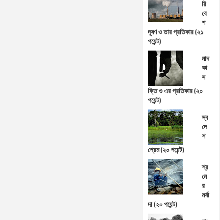
রি
বে
শ
দূষণ ও তার প্রতিকার (২১
পয়েন্ট)
মাদ
কা
স
ক্তি ও এর প্রতিকার (২০
পয়েন্ট)
স্ব
দে
শ
প্রেম (২০ পয়েন্ট)
শ্র
মে
র
মর্যা
দা (২০ পয়েন্ট)