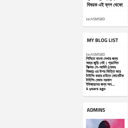
বিষয়ক এই ব্লগ থেকে!
techSMSBD
MY BLOG LIST
techSMSBD
পিসিতে বাংলা লেখার জন্য
অভ্র জুড়ি নেই। প্রচলিত
ফিক্সড লে-আউট (যেমন:
বিজয়) এর উপর ভিত্তি করে
টাইপিং করার চাইতে ফোনেটিক
টাইপিং মেথড নরমাল
ইউজারদের জন্য অন...
4 years ago
ADMINS