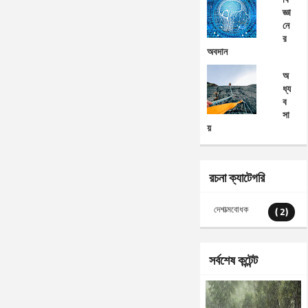
জ্ঞা
নে
র
অবদান
অ
ধ্য
ব
সা
য়
রচনা ক্যাটেগরি
দেশাত্মবোধক
( 2)
সর্বশেষ কন্টেন্ট