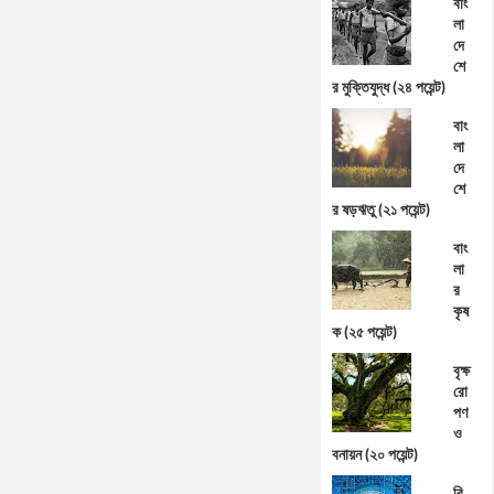
বাং
লা
দে
শে
র মুক্তিযুদ্ধ (২৪ পয়েন্ট)
বাং
লা
দে
শে
র ষড়ঋতু (২১ পয়েন্ট)
বাং
লা
র
কৃষ
ক (২৫ পয়েন্ট)
বৃক্ষ
রো
পণ
ও
বনায়ন (২০ পয়েন্ট)
বি