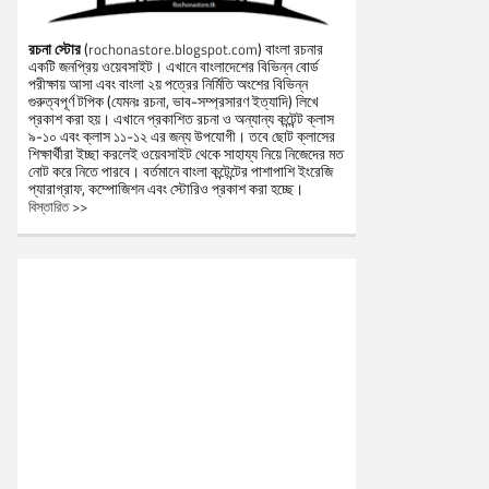
রচনা স্টোর
(
) বাংলা রচনার
rochonastore.blogspot.com
একটি জনপ্রিয় ওয়েবসাইট। এখানে বাংলাদেশের বিভিন্ন বোর্ড
পরীক্ষায় আসা এবং বাংলা ২য় পত্রের নির্মিতি অংশের বিভিন্ন
গুরুত্বপূর্ণ টপিক (যেমনঃ রচনা, ভাব-সম্প্রসারণ ইত্যাদি) লিখে
প্রকাশ করা হয়। এখানে প্রকাশিত রচনা ও অন্যান্য কন্টেন্ট ক্লাস
৯-১০ এবং ক্লাস ১১-১২ এর জন্য উপযোগী। তবে ছোট ক্লাসের
শিক্ষার্থীরা ইচ্ছা করলেই ওয়েবসাইট থেকে সাহায্য নিয়ে নিজেদের মত
নোট করে নিতে পারবে। বর্তমানে বাংলা কন্টেন্টের পাশাপাশি ইংরেজি
প্যারাগ্রাফ, কম্পোজিশন এবং স্টোরিও প্রকাশ করা হচ্ছে।
বিস্তারিত >>