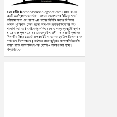
রচনা স্টোর
(
) বাংলা রচনার
rochonastore.blogspot.com
একটি জনপ্রিয় ওয়েবসাইট। এখানে বাংলাদেশের বিভিন্ন বোর্ড
পরীক্ষায় আসা এবং বাংলা ২য় পত্রের নির্মিতি অংশের বিভিন্ন
গুরুত্বপূর্ণ টপিক (যেমনঃ রচনা, ভাব-সম্প্রসারণ ইত্যাদি) লিখে
প্রকাশ করা হয়। এখানে প্রকাশিত রচনা ও অন্যান্য কন্টেন্ট ক্লাস
৯-১০ এবং ক্লাস ১১-১২ এর জন্য উপযোগী। তবে ছোট ক্লাসের
শিক্ষার্থীরা ইচ্ছা করলেই ওয়েবসাইট থেকে সাহায্য নিয়ে নিজেদের মত
নোট করে নিতে পারবে। বর্তমানে বাংলা কন্টেন্টের পাশাপাশি ইংরেজি
প্যারাগ্রাফ, কম্পোজিশন এবং স্টোরিও প্রকাশ করা হচ্ছে।
বিস্তারিত >>